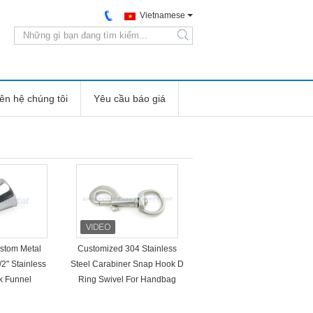
Vietnamese
search
iên hệ chúng tôi
Yêu cầu báo giá
ustom Metal
Customized 304 Stainless
2" Stainless
Steel Carabiner Snap Hook D
sk Funnel
Ring Swivel For Handbag