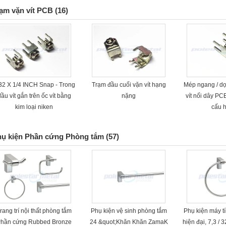
ạm vặn vít PCB
(16)
32 X 1/4 INCH Snap - Trong
Trạm đầu cuối vặn vít hạng
Mép ngang / d
ầu vít gắn trên ốc vít bằng
nặng
vít nối dây PC
kim loại niken
cấu 
ụ kiện Phần cứng Phòng tắm
(57)
rang trí nội thất phòng tắm
Phụ kiện vệ sinh phòng tắm
Phụ kiện máy t
hần cứng Rubbed Bronze
24 &quot;Khăn Khăn ZamaK
hiện đại, 7,3 /