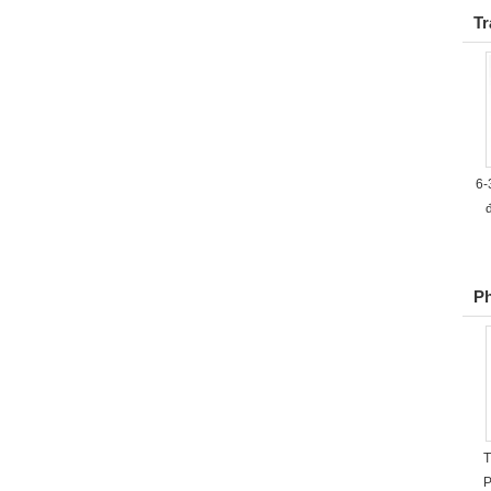
Tr
6-
đ
Ph
T
P