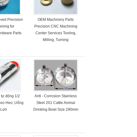
ved Precision
OEM Machinery Parts
ning for
Precision CNC Machining
rdware Parts
Center Services Tooling,
Milling, Turning
 tự động 1/2
Anti - Corrosion Stainless
Heo Heo, Uống
Steel 201 Cattle Animal
 Lợn
Drinking Bowl Size 290mm