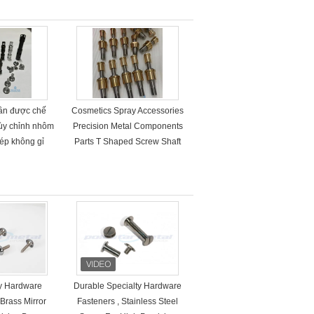
ần được chế
Cosmetics Spray Accessories
tùy chỉnh nhôm
Precision Metal Components
ép không gỉ
Parts T Shaped Screw Shaft
ty Hardware
Durable Specialty Hardware
Brass Mirror
Fasteners , Stainless Steel