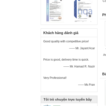
Co
P
Khách hàng đánh giá
Good quality with competitive price!
—— Mr. Jayant Acar
A
Price is good, delivery time is quick.
—— Mr. Hamad R. Nazir
Bả
Very Professional!
—— Ms Fran
Tôi trò chuyện trực tuyến bây