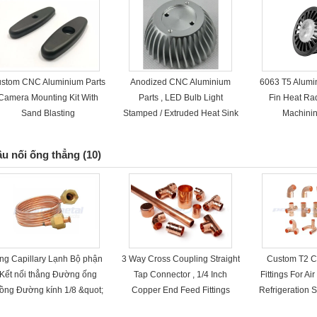
stom CNC Aluminium Parts
Anodized CNC Aluminium
6063 T5 Alumi
Camera Mounting Kit With
Parts , LED Bulb Light
Fin Heat Ra
Sand Blasting​
Stamped / Extruded Heat Sink
Machinin
u nối ống thẳng
(10)
ng Capillary Lạnh Bộ phận
3 Way Cross Coupling Straight
Custom T2 C
Kết nối thẳng Đường ống
Tap Connector , 1/4 Inch
Fittings For Air
ồng Đường kính 1/8 &quot;
Copper End Feed Fittings
Refrigeration 