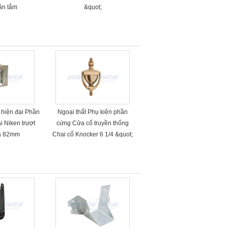
ăn tắm
&quot;
t hiện đại Phần
Ngoại thất Phụ kiện phần
 Niken trượt
cứng Cửa cổ truyền thống
óa 82mm
Chai cổ Knocker 6 1/4 &quot;