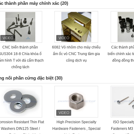
c thành phần máy chính xác
(20)
CNC biến thành phần
6082 Vỏ nhôm cho máy chiếu
Các thành ph
SUS304 18-8 Chìa khóa ổ
ẩm ốc vỏ CNC Trung tâm gia
biến chính xác 
ắm hình T với đá cẩm thạch
công dịch vụ
đồng đồng th
chống tách
g nối phần cứng đặc biệt
(30)
rrosion Resistant Thin Flat
High Precision Specialty
ISO Special
Washers DIN125 Steel /
Hardware Fasteners , Special
Fasteners M3 