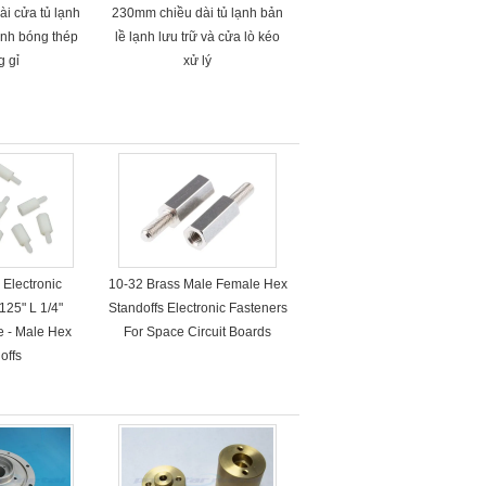
i cửa tủ lạnh
230mm chiều dài tủ lạnh bản
ánh bóng thép
lề lạnh lưu trữ và cửa lò kéo
g gỉ
xử lý
Electronic
10-32 Brass Male Female Hex
125" L 1/4"
Standoffs Electronic Fasteners
e - Male Hex
For Space Circuit Boards
offs