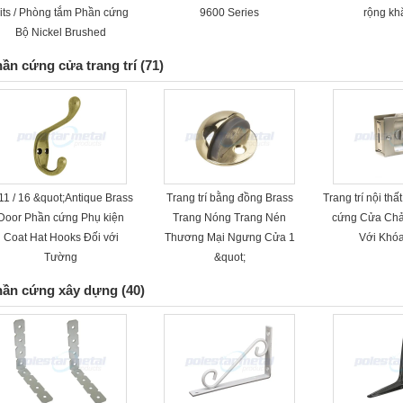
its / Phòng tắm Phần cứng
9600 Series
rộng kh
Bộ Nickel Brushed
ần cứng cửa trang trí
(71)
11 / 16 &quot;Antique Brass
Trang trí bằng đồng Brass
Trang trí nội thấ
Door Phần cứng Phụ kiện
Trang Nóng Trang Nén
cứng Cửa Chải
Coat Hat Hooks Đối với
Thương Mại Ngưng Cửa 1
Với ​​Kh
Tường
&quot;
hần cứng xây dựng
(40)