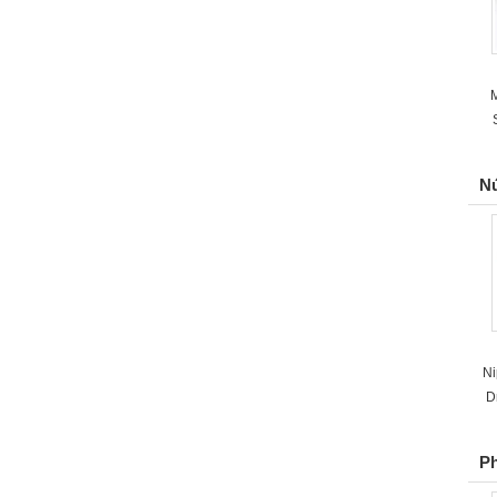
M
N
Ni
D
P