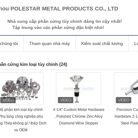
hou POLESTAR METAL PRODUCTS CO., LTD
Nhà cung cấp phần cứng tùy chỉnh đáng tin cậy nhất!
Tập trung vào các phần cứng đặc biệt nhỏ!
chúng tôi
Tham quan nhà máy
Kiểm soát chất lượng
L
ần cứng kim loại tùy chỉnh
(24)
Bộ phận kim loại tùy chỉnh
4-1/4" Custom Metal Hardware
Precision C
Phụ tùng công nghiệp phụ
, Polished Chrome Zinc Alloy
Hardware 2-1/
ng Thép không gỉ / thép Dịch
Diamond Wine Stopper
Steel Fla
vụ OEM