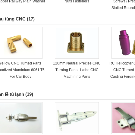
pper Railway Plain Washer
Nuts Fasteners
Screws / Pre
Slotted Roun
Scr
hụ tùng CNC
(17)
Yellow CNC Turned Parts
120mm Neutral Precise CNC
RC Helicopter 
nodized Aluminium 6061 T6
Turning Parts , Lathe CNC
CNC Turned 
For Car Body
Machining Parts
Casting Forgi
n lề tủ lạnh
(19)