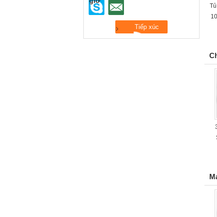
giờ
Tủ
10
Ch
M