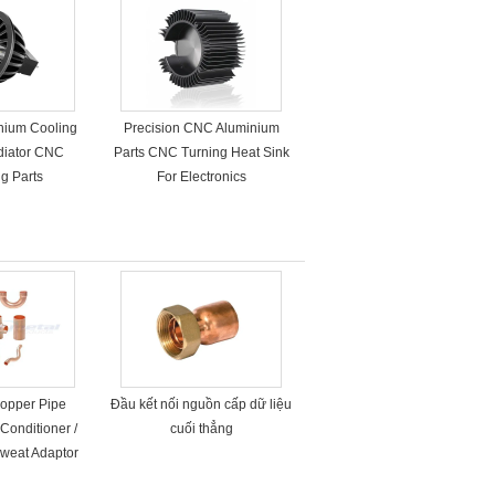
nium Cooling
Precision CNC Aluminium
diator CNC
Parts CNC Turning Heat Sink
g Parts
For Electronics
opper Pipe
Đầu kết nối nguồn cấp dữ liệu
 Conditioner /
cuối thẳng
Sweat Adaptor