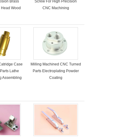
cision Brass
Screw For High Precision
d Head Wood
CNC Machining
ews
Catridge Case
Milling Machined CNC Turned
Parts Lathe
Parts Electroplating Powder
ng Assembling
Coating