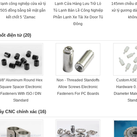
 lạnh công nghiệp cửa xử lý
Lạnh Cửa Hàng Lưu Trữ Lò
145mm chiều dà
50S đồng bằng bề mặt gắn
Tủ Lạnh Bản Lề Công Nghiệp
xử lý gương đ
kết chốt 5 "Zamac
Phần Lạnh Xe Tải Xe Door Tủ
khôn
Đông
ốt điện tử
(20)
3/8" Aluminum Round Hex
Non - Threaded Standoffs
Custom ASE 
Square Spacer Electronic
Allow Screws Electronic
Hardware 0.
Fasteners With ISO / DIN
Fasteners For PC Boards
Diameter Mal
Standard
Stand
áy CNC chính xác
(16)