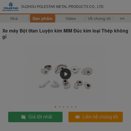
SUZHOU POLESTAR METAL PRODUCTS CO., LTD
Nhà
Sản phẩm
Video
Về chúng tôi
>>
Xe máy Bột titan Luyện kim MIM Đúc kim loại Thép không
gỉ
Giá tốt nhất
Liên hệ chúng tôi