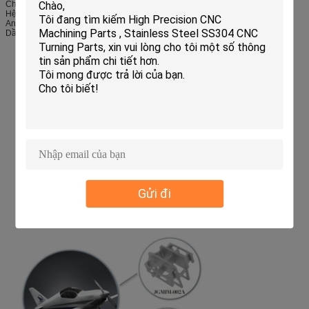
Chốt và phần cứng - Hàng không vũ trụ
Hệ thống ống nước - Ống dẫn nước, phần cứng vòi
An toàn - Cơ chế chống rơi
Dầu & Khí - Các thành phần van cho các ứng dụng ăn mòn cao
Gửi đi