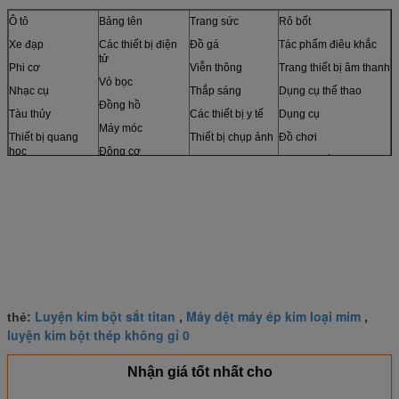
Ô tô
Bảng tên
Trang sức
Rô bốt
Xe đạp
Các thiết bị điện
Đồ gá
Tác phẩm điêu khắc
tử
Phi cơ
Viễn thông
Trang thiết bị âm thanh
Vỏ bọc
Nhạc cụ
Thắp sáng
Dụng cụ thể thao
Đồng hồ
Tàu thủy
Các thiết bị y tế
Dụng cụ
Máy móc
Thiết bị quang
Thiết bị chụp ảnh
Đồ chơi
học
Động cơ
và hơn thế nữa
Cảm biến
Đồ nội thất
Mô hình
Luyện kim bột sắt titan
Máy dệt máy ép kim loại mim
thẻ:
,
,
luyện kim bột thép không gỉ 0
Nhận giá tốt nhất cho