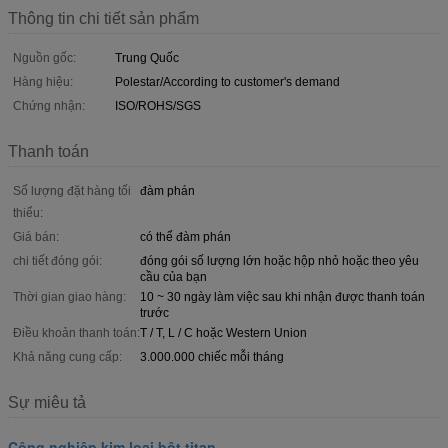
Thông tin chi tiết sản phẩm
Nguồn gốc:
Trung Quốc
Hàng hiệu:
Polestar/According to customer's demand
Chứng nhận:
ISO/ROHS/SGS
Thanh toán
Số lượng đặt hàng tối
đàm phán
thiểu:
Giá bán:
có thể đàm phán
chi tiết đóng gói:
đóng gói số lượng lớn hoặc hộp nhỏ hoặc theo yêu
cầu của bạn
Thời gian giao hàng:
10 ~ 30 ngày làm việc sau khi nhận được thanh toán
trước
Điều khoản thanh toán:
T / T, L / C hoặc Western Union
Khả năng cung cấp:
3.000.000 chiếc mỗi tháng
Sự miêu tả
Công nghiệp kim loại bột titan