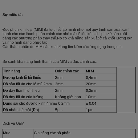
Sự miêu tả:
Đúc phun kim loại (MIM) đã tự thiết lập mình như một quy trình sản xuất cạnh
tranh cho các thành phần chính xác nhỏ mà sẽ tốn kém chi phí để sản xuất
bằng các phương pháp thay thế.Nó có khả năng sản xuất ở cả khối lượng lớn
và nhỏ hình dạng phức tạp.
Các thành phần do MIM sản xuất đang tìm kiếm các ứng dụng trong ô tô
So sánh khả năng hình thành của MIM và đúc chính xác:
Tính năng
Đúc chính xác
MI M
Đường kính lỗ tối thiểu
2mm
0,4mm
Độ sâu tối đa cho lỗ mù 2mm
2mm
20mm
Độ dày thành tối thiểu
2mm
0,3mm
Độ dày tối đa của tường
Không giới hạn
10mm
Dung sai cho đường kính 4mm
± 0,2mm
± 0,04
Độ nhám bề mặt (Ra)
5μm
1μm
Dịch vụ OEM:
Mục
Gia công các bộ phận