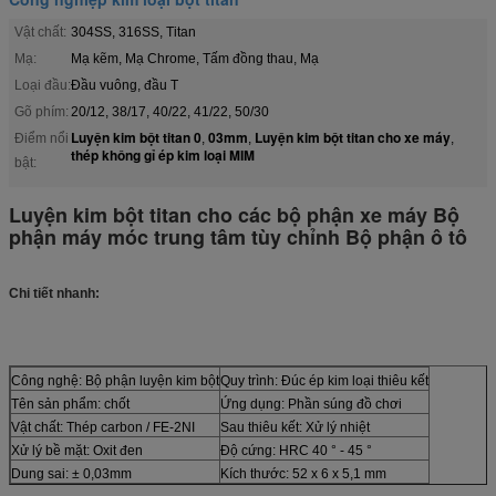
Vật chất:
304SS, 316SS, Titan
Mạ:
Mạ kẽm, Mạ Chrome, Tấm đồng thau, Mạ
Loại đầu:
Đầu vuông, đầu T
Gõ phím:
20/12, 38/17, 40/22, 41/22, 50/30
Luyện kim bột titan 0
03mm
Luyện kim bột titan cho xe máy
Điểm nổi
,
,
,
thép không gỉ ép kim loại MIM
bật:
Luyện kim bột titan cho các bộ phận xe máy Bộ
phận máy móc trung tâm tùy chỉnh Bộ phận ô tô
Chi tiết nhanh:
Công nghệ: Bộ phận luyện kim bột
Quy trình: Đúc ép kim loại thiêu kết
Tên sản phẩm: chốt
Ứng dụng: Phần súng đồ chơi
Vật chất: Thép carbon / FE-2NI
Sau thiêu kết: Xử lý nhiệt
Xử lý bề mặt: Oxit đen
Độ cứng: HRC 40 ° - 45 °
Dung sai: ± 0,03mm
Kích thước: 52 x 6 x 5,1 mm