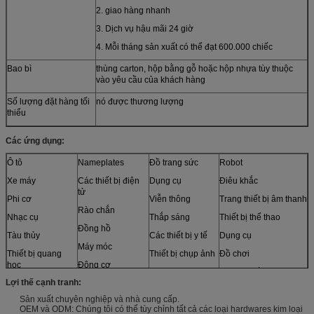
2. giao hàng nhanh
3. Dịch vụ hậu mãi 24 giờ
4. Mỗi tháng sản xuất có thể đạt 600.000 chiếc
Bao bì
thùng carton, hộp bằng gỗ hoặc hộp nhựa tùy thuộc
vào yêu cầu của khách hàng
Số lượng đặt hàng tối
nó được thương lượng
thiểu
Các ứng dụng:
Ô tô
Nameplates
Đồ trang sức
Robot
Xe máy
Các thiết bị điện
Dụng cụ
Điêu khắc
tử
Phi cơ
Viễn thông
Trang thiết bị âm thanh
Rào chắn
Nhạc cụ
Thắp sáng
Thiết bị thể thao
Đồng hồ
Tàu thủy
Các thiết bị y tế
Dụng cụ
Máy móc
Thiết bị quang
Thiết bị chụp ảnh
Đồ chơi
học
Động cơ
và hơn thế nữa
Lợi thế cạnh tranh:
Cảm biến
Đồ nội thất
Sản xuất chuyên nghiệp và nhà cung cấp.
Mô hình
OEM và ODM: Chúng tôi có thể tùy chỉnh tất cả các loại hardwares kim loại