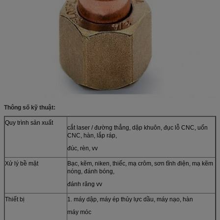
Thông số kỹ thuật:
Quy trình sản xuất
cắt laser / đường thẳng, dập khuôn, đục lỗ CNC, uốn
CNC, hàn, lắp ráp,
đúc, rèn, vv
Xử lý bề mặt
Bạc, kẽm, niken, thiếc, mạ crôm, sơn tĩnh điện, mạ kẽm
nóng, đánh bóng,
đánh răng vv
Thiết bị
1. máy dập, máy ép thủy lực dầu, máy nạo, hàn
máy móc