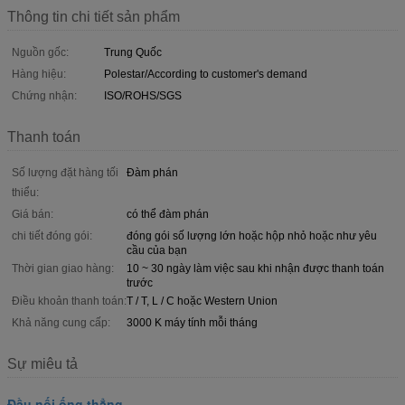
Thông tin chi tiết sản phẩm
Nguồn gốc:
Trung Quốc
Hàng hiệu:
Polestar/According to customer's demand
Chứng nhận:
ISO/ROHS/SGS
Thanh toán
Số lượng đặt hàng tối
Đàm phán
thiểu:
Giá bán:
có thể đàm phán
chi tiết đóng gói:
đóng gói số lượng lớn hoặc hộp nhỏ hoặc như yêu
cầu của bạn
Thời gian giao hàng:
10 ~ 30 ngày làm việc sau khi nhận được thanh toán
trước
Điều khoản thanh toán:
T / T, L / C hoặc Western Union
Khả năng cung cấp:
3000 K máy tính mỗi tháng
Sự miêu tả
Đầu nối ống thẳng