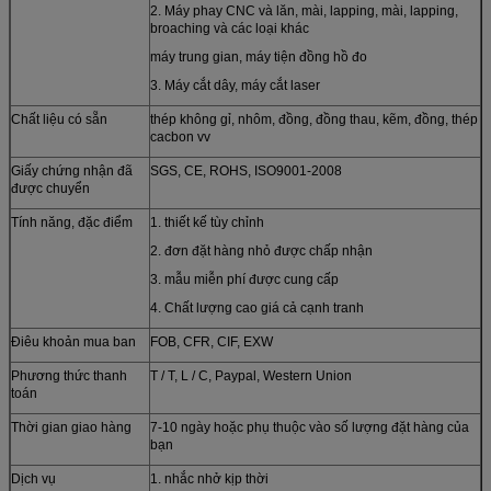
2. Máy phay CNC và lăn, mài, lapping, mài, lapping,
broaching và các loại khác
máy trung gian, máy tiện đồng hồ đo
3. Máy cắt dây, máy cắt laser
Chất liệu có sẵn
thép không gỉ, nhôm, đồng, đồng thau, kẽm, đồng, thép
cacbon vv
Giấy chứng nhận đã
SGS, CE, ROHS, ISO9001-2008
được chuyển
Tính năng, đặc điểm
1. thiết kế tùy chỉnh
2. đơn đặt hàng nhỏ được chấp nhận
3. mẫu miễn phí được cung cấp
4. Chất lượng cao giá cả cạnh tranh
Điêu khoản mua ban
FOB, CFR, CIF, EXW
Phương thức thanh
T / T, L / C, Paypal, Western Union
toán
Thời gian giao hàng
7-10 ngày hoặc phụ thuộc vào số lượng đặt hàng của
bạn
Dịch vụ
1. nhắc nhở kịp thời