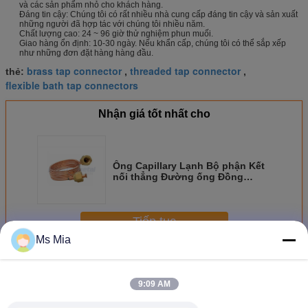
và các sản phẩm nhỏ cho khách hàng.
Đáng tin cậy: Chúng tôi có rất nhiều nhà cung cấp đáng tin cậy và sản xuất
những người đã hợp tác với chúng tôi nhiều năm.
Chất lượng cao: 24 ~ 96 giờ thử nghiệm phun muối.
Giao hàng ổn định: 10-30 ngày. Nếu khẩn cấp, chúng tôi có thể sắp xếp
như những đơn đặt hàng hàng đầu.
brass tap connector
threaded tap connector
thẻ:
,
,
flexible bath tap connectors
Nhận giá tốt nhất cho
Ống Capillary Lạnh Bộ phận Kết
nối thẳng Đường ống Đồng
Đường kính 1/8 "
Tiếp tục
Ms Mia
Đầu nối ống thẳng
Hơn
9:09 AM