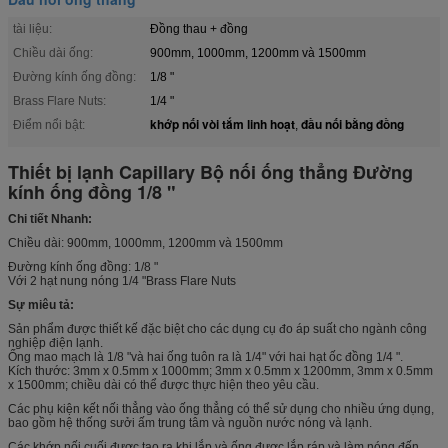
tài liệu:
Đồng thau + đồng
Chiều dài ống:
900mm, 1000mm, 1200mm và 1500mm
Đường kính ống đồng:
1/8 "
Brass Flare Nuts:
1/4 "
khớp nối vòi tắm linh hoạt
đầu nối bằng đồng
Điểm nổi bật:
,
Thiết bị lạnh Capillary Bộ nối ống thẳng Đường
kính ống đồng 1/8 "
Chi tiết Nhanh:
Chiều dài: 900mm, 1000mm, 1200mm và 1500mm
Đường kính ống đồng: 1/8 "
Với 2 hạt nung nóng 1/4 "Brass Flare Nuts
Sự miêu tả:
Sản phẩm được thiết kế đặc biệt cho các dụng cụ đo áp suất cho ngành công
nghiệp điện lạnh.
Ống mao mạch là 1/8 "và hai ống tuôn ra là 1/4" với hai hạt ốc đồng 1/4 ".
Kích thước: 3mm x 0.5mm x 1000mm; 3mm x 0.5mm x 1200mm, 3mm x 0.5mm
x 1500mm; chiều dài có thể được thực hiện theo yêu cầu.
Các phụ kiện kết nối thẳng vào ống thẳng có thể sử dụng cho nhiều ứng dụng,
bao gồm hệ thống sưởi ấm trung tâm và nguồn nước nóng và lạnh.
Các khớp nối cuối được tạo ra khi lắp và ống được lắp ráp và làm nóng đến