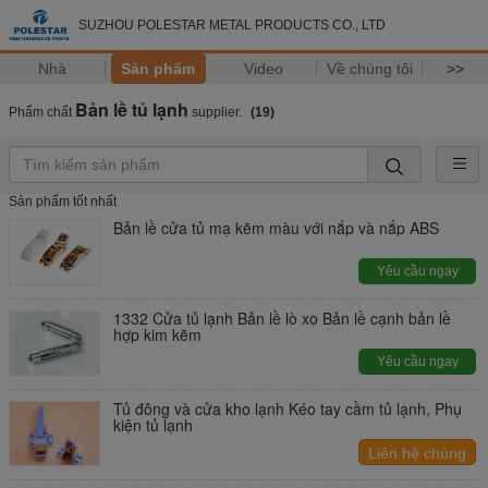
SUZHOU POLESTAR METAL PRODUCTS CO., LTD
Nhà
Sản phẩm
Video
Về chúng tôi
>>
Bản lề tủ lạnh
Phẩm chất
supplier.
(19)
Sản phẩm tốt nhất
Bản lề cửa tủ mạ kẽm màu với nắp và nắp ABS
Yêu cầu ngay
1332 Cửa tủ lạnh Bản lề lò xo Bản lề cạnh bản lề
hợp kim kẽm
Yêu cầu ngay
Tủ đông và cửa kho lạnh Kéo tay cầm tủ lạnh, Phụ
kiện tủ lạnh
Liên hệ chúng
tôi