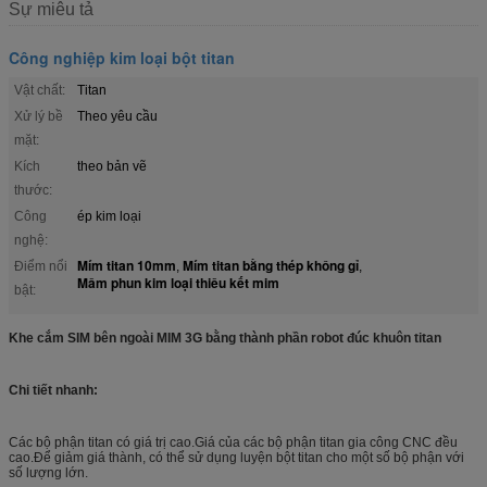
Sự miêu tả
Công nghiệp kim loại bột titan
Vật chất:
Titan
Xử lý bề
Theo yêu cầu
mặt:
Kích
theo bản vẽ
thước:
Công
ép kim loại
nghệ:
Mím titan 10mm
Mím titan bằng thép không gỉ
Điểm nổi
,
,
Mâm phun kim loại thiêu kết mim
bật:
Khe cắm SIM bên ngoài MIM 3G bằng thành phần robot đúc khuôn titan
Chi tiết nhanh:
Các bộ phận titan có giá trị cao.Giá của các bộ phận titan gia công CNC đều
cao.Để giảm giá thành, có thể sử dụng luyện bột titan cho một số bộ phận với
số lượng lớn.