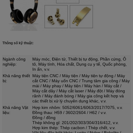
Thông số kỹ thuật:
Ngành công
Máy móc, Điện tử, Thiết bị tự động, Phần cứng, Ô
nghiệp:
tô, Máy tính, Hóa chất, Dụng cụ y tế, Quốc phòng,
In ấn, v.v.
Khả năng thiết
Máy tiện CNC / Máy tiện / Máy tiện tự động / Máy
bị:
cắt CNC / Máy uốn CNC / Trung tâm gia công / Máy
mài / Máy phay / Máy tiện / Máy hàn / Máy cắt /
Máy cắt dây / Máy cắt laser / Máy đột / Máy đóng
rãnh / Máy đánh bóng / Máy gia công kết hợp và
các thiết bị xử lý chuyên dụng khác, v.v.
Khả năng Vật
Hợp kim nhôm: 5052/6061/6063/2017/7075, v.v.
liệu:
Đồng thau: H59 / 3602/2604 / H62 / v.v.
Đồng / đồng
Thép không gỉ: 201/202/303/304/316/412, v.v.
Hợp kim thép: Thép cacbon / Thép chết, v.v.
Vật liệu đặc biệt khác: Lucite / Nylon / Bakelite /