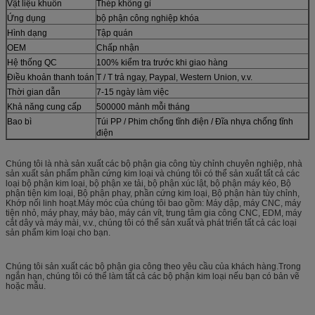
Vật liệu khuôn
Thép không gỉ
Ứng dụng
bộ phận công nghiệp khóa
Hình dạng
Tập quán
OEM
Chấp nhận
Hệ thống QC
100% kiểm tra trước khi giao hàng
Điều khoản thanh toán
T / T trả ngay, Paypal, Western Union, v.v.
Thời gian dẫn
7-15 ngày làm việc
Khả năng cung cấp
500000 mảnh mỗi tháng
Bao bì
Túi PP / Phim chống tĩnh điện / Đĩa nhựa chống tĩnh
điện
Chúng tôi là nhà sản xuất các bộ phận gia công tùy chỉnh chuyên nghiệp, nhà
sản xuất sản phẩm phần cứng kim loại và chúng tôi có thể sản xuất tất cả các
loại bộ phận kim loại, bộ phận xe tải, bộ phận xúc lật, bộ phận máy kéo, Bộ
phận tiện kim loại, Bộ phận phay, phần cứng kim loại, Bộ phận hàn tùy chỉnh,
Khớp nối linh hoạt.Máy móc của chúng tôi bao gồm: Máy dập, máy CNC, máy
tiện nhỏ, máy phay, máy bào, máy cán vít, trung tâm gia công CNC, EDM, máy
cắt dây và máy mài, v.v., chúng tôi có thể sản xuất và phát triển tất cả các loại
sản phẩm kim loại cho bạn.
Chúng tôi sản xuất các bộ phận gia công theo yêu cầu của khách hàng.Trong
ngắn hạn, chúng tôi có thể làm tất cả các bộ phận kim loại nếu bạn có bản vẽ
hoặc mẫu.