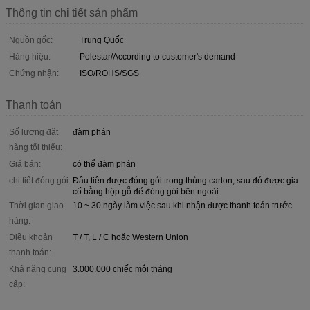
Thông tin chi tiết sản phẩm
Nguồn gốc:
Trung Quốc
Hàng hiệu:
Polestar/According to customer's demand
Chứng nhận:
ISO/ROHS/SGS
Thanh toán
Số lượng đặt
đàm phán
hàng tối thiểu:
Giá bán:
có thể đàm phán
chi tiết đóng gói:
Đầu tiên được đóng gói trong thùng carton, sau đó được gia
cố bằng hộp gỗ để đóng gói bên ngoài
Thời gian giao
10 ~ 30 ngày làm việc sau khi nhận được thanh toán trước
hàng:
Điều khoản
T / T, L / C hoặc Western Union
thanh toán:
Khả năng cung
3.000.000 chiếc mỗi tháng
cấp: