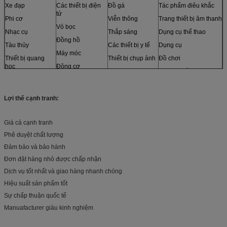
Xe đạp
Các thiết bị điện
Đồ gá
Tác phẩm điêu khắc
tử
Phi cơ
Viễn thông
Trang thiết bị âm thanh
Vỏ bọc
Nhạc cụ
Thắp sáng
Dụng cụ thể thao
Đồng hồ
Tàu thủy
Các thiết bị y tế
Dụng cụ
Máy móc
Thiết bị quang
Thiết bị chụp ảnh
Đồ chơi
học
Động cơ
và hơn thế nữa
Cảm biến
Đồ nội thất
Mô hình
Lợi thế cạnh tranh:
Giá cả cạnh tranh
Phê duyệt chất lượng
Đảm bảo và bảo hành
Đơn đặt hàng nhỏ được chấp nhận
Dịch vụ tốt nhất và giao hàng nhanh chóng
Hiệu suất sản phẩm tốt
Sự chấp thuận quốc tế
Manuafacturer giàu kinh nghiệm