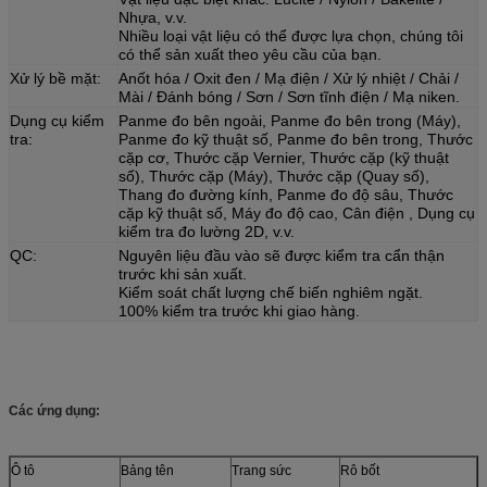
Nhựa, v.v.
Nhiều loại vật liệu có thể được lựa chọn, chúng tôi
có thể sản xuất theo yêu cầu của bạn.
Xử lý bề mặt:
Anốt hóa / Oxit đen / Mạ điện / Xử lý nhiệt / Chải /
Mài / Đánh bóng / Sơn / Sơn tĩnh điện / Mạ niken.
Dụng cụ kiểm
Panme đo bên ngoài, Panme đo bên trong (Máy),
tra:
Panme đo kỹ thuật số, Panme đo bên trong, Thước
cặp cơ, Thước cặp Vernier, Thước cặp (kỹ thuật
số), Thước cặp (Máy), Thước cặp (Quay số),
Thang đo đường kính, Panme đo độ sâu, Thước
cặp kỹ thuật số, Máy đo độ cao, Cân điện , Dụng cụ
kiểm tra đo lường 2D, v.v.
QC:
Nguyên liệu đầu vào sẽ được kiểm tra cẩn thận
trước khi sản xuất.
Kiểm soát chất lượng chế biến nghiêm ngặt.
100% kiểm tra trước khi giao hàng.
Các ứng dụng:
Ô tô
Bảng tên
Trang sức
Rô bốt