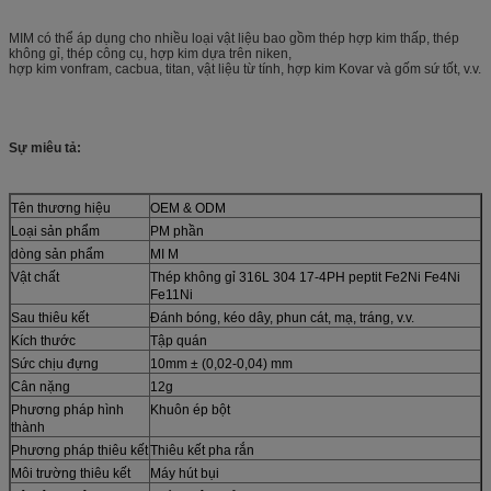
MIM có thể áp dụng cho nhiều loại vật liệu bao gồm thép hợp kim thấp, thép
không gỉ, thép công cụ, hợp kim dựa trên niken,
hợp kim vonfram, cacbua, titan, vật liệu từ tính, hợp kim Kovar và gốm sứ tốt, v.v.
Sự miêu tả:
Tên thương hiệu
OEM & ODM
Loại sản phẩm
PM phần
dòng sản phẩm
MI M
Vật chất
Thép không gỉ 316L 304 17-4PH peptit Fe2Ni Fe4Ni
Fe11Ni
Sau thiêu kết
Đánh bóng, kéo dây, phun cát, mạ, tráng, v.v.
Kích thước
Tập quán
Sức chịu đựng
10mm ± (0,02-0,04) mm
Cân nặng
12g
Phương pháp hình
Khuôn ép bột
thành
Phương pháp thiêu kết
Thiêu kết pha rắn
Môi trường thiêu kết
Máy hút bụi