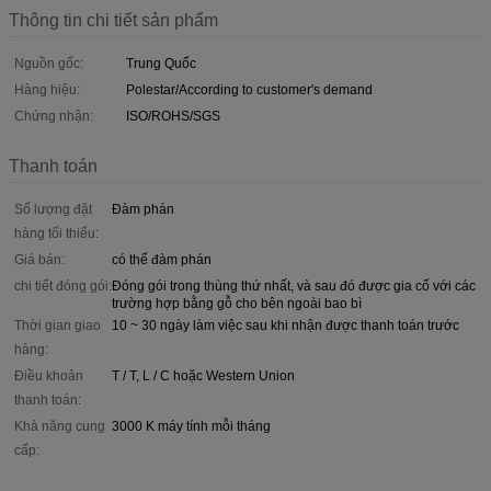
Thông tin chi tiết sản phẩm
Nguồn gốc:
Trung Quốc
Hàng hiệu:
Polestar/According to customer's demand
Chứng nhận:
ISO/ROHS/SGS
Thanh toán
Số lượng đặt
Đàm phán
hàng tối thiểu:
Giá bán:
có thể đàm phán
chi tiết đóng gói:
Đóng gói trong thùng thứ nhất, và sau đó được gia cố với các
trường hợp bằng gỗ cho bên ngoài bao bì
Thời gian giao
10 ~ 30 ngày làm việc sau khi nhận được thanh toán trước
hàng:
Điều khoản
T / T, L / C hoặc Western Union
thanh toán:
Khả năng cung
3000 K máy tính mỗi tháng
cấp: