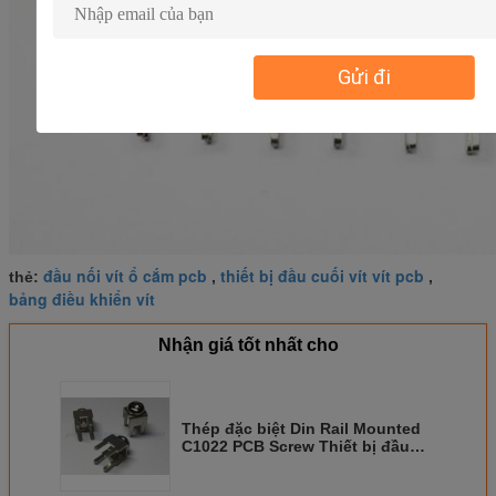
Gửi đi
đầu nối vít ổ cắm pcb
thiết bị đầu cuối vít vít pcb
thẻ:
,
,
bảng điều khiển vít
Nhận giá tốt nhất cho
Thép đặc biệt Din Rail Mounted
C1022 PCB Screw Thiết bị đầu
cuối Đối với Circuit Board