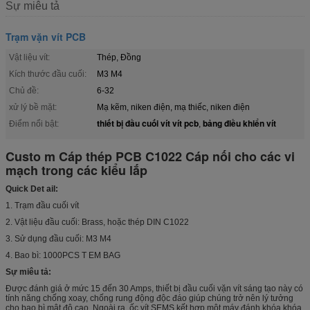
Sự miêu tả
Trạm vặn vít PCB
Vật liệu vít:
Thép, Đồng
Kích thước đầu cuối:
M3 M4
Chủ đề:
6-32
xử lý bề mặt:
Mạ kẽm, niken điện, mạ thiếc, niken điện
thiết bị đầu cuối vít vít pcb
bảng điều khiển vít
Điểm nổi bật:
,
Custo
m Cáp thép PCB C1022 Cáp nối cho các vi
mạch trong các kiểu lắp
Quick Det
ail:
1. Trạm đầu cuối vít
2. Vật liệu đầu cuối: Brass, hoặc thép DIN C1022
3. Sử dụng đầu cuối: M3 M4
4. Bao bì: 1000PCS T EM BAG
Sự miêu tả:
Được đánh giá ở mức 15 đến 30 Amps, thiết bị đầu cuối vặn vít sáng tạo này có
tính năng chống xoay, chống rung động độc đáo giúp chúng trở nên lý tưởng
cho bao bì mật độ cao. Ngoài ra, ốc vít SEMS kết hợp một máy đánh khóa khóa