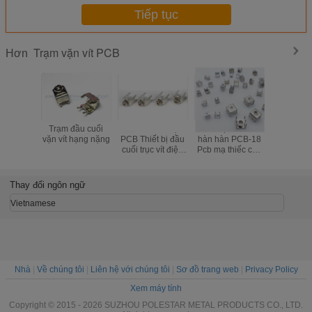
Tiếp tục
Trạm vặn vít PCB
Hơn
Trạm đầu cuối
Đèn Led 12 cực
Thiết bị đầu cuối
Thiết bị đ
vặn vít hạng nặng
PCB Thiết bị đầu
hàn hàn PCB-18
trục vít h
cuối trục vít điện
Pcb mạ thiếc cho
PCB 
380V 60A U H Dải
bảng
Electroles
khối hàng rào kép
Thay đổi ngôn ngữ
Vietnamese
Nhà
|
Về chúng tôi
|
Liên hệ với chúng tôi
|
Sơ đồ trang web
|
Privacy Policy
Xem máy tính
Copyright © 2015 - 2026 SUZHOU POLESTAR METAL PRODUCTS CO., LTD.