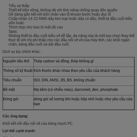
Tiểu sử thấp
Thiết kế bền vững, không đá với tính năng chống quay độc quyền
Dễ dàng gắn kết với bốn chân vào lỗ khoan trước hoặc đục lỗ
Chấp nhận 14-22 AWG dây kim loại hoặc dây có đầu, thiết bị đầu cuối kiểu
uốn hoặc
Thích hợp cho bao bì mật độ cao
Spac
Những thiết bị đầu cuối kiểu vít dễ lắp, đa năng này là một lựa chọn thay thế
thực tế với chi phí thấp cho các đầu nối vít vít của máy tính, các khối ngăn
chặn, bảng đầu cuối và dải đầu cuối.
Dịch vụ tùy chỉnh khác:
Nguyên liệu thô
Thép carbon và đồng, thép không gỉ
Thông số kỹ thuật
Kích thước khác nhau theo yêu cầu của khách hàng
Tiêu chuẩn
ISO, DIN, ANSI, JIS, BS, không chuẩn
Bề mặt
Mạ kẽm (có nhiều màu), dacromet, đen, phosphate
Đóng gói
đóng gói số lượng lớn hoặc hộp nhỏ hoặc như yêu cầu của
bạn
Các ứng dụng:
Khối kết nối đầu nối vít của bảng mạch PC
Lợi thế cạnh tranh: