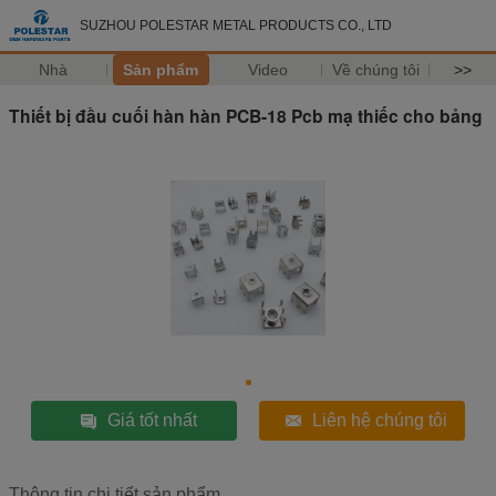
SUZHOU POLESTAR METAL PRODUCTS CO., LTD
Nhà
Sản phẩm
Video
Về chúng tôi
>>
Thiết bị đầu cuối hàn hàn PCB-18 Pcb mạ thiếc cho bảng
Giá tốt nhất
Liên hệ chúng tôi
Thông tin chi tiết sản phẩm