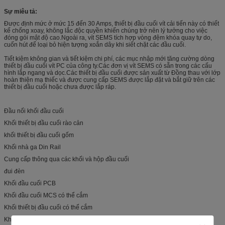
Sự miêu tả:
Được định mức ở mức 15 đến 30 Amps, thiết bị đầu cuối vít cải tiến này có thiết
kế chống xoay, không lắc độc quyền khiến chúng trở nên lý tưởng cho việc
đóng gói mật độ cao.Ngoài ra, vít SEMS tích hợp vòng đệm khóa quay tự do,
cuốn hút để loại bỏ hiện tượng xoắn dây khi siết chặt các đầu cuối.
Tiết kiệm không gian và tiết kiệm chi phí, các mục nhập mới tăng cường dòng
thiết bị đầu cuối vít PC của công ty.Các đơn vị vít SEMS có sẵn trong các cấu
hình lắp ngang và dọc.Các thiết bị đầu cuối được sản xuất từ ​​Đồng thau với lớp
hoàn thiện mạ thiếc và được cung cấp SEMS được lắp đặt và bắt giữ trên các
thiết bị đầu cuối hoặc chưa được lắp ráp.
Đầu nối khối đầu cuối
Khối thiết bị đầu cuối rào cản
khối thiết bị đầu cuối gốm
Khối nhà ga Din Rail
Cung cấp thông qua các khối và hộp đầu cuối
đui đèn
Khối đầu cuối PCB
Khối đầu cuối MCS có thể cắm
Khối thiết bị đầu cuối có thể cắm
Khối thiết bị đầu cuối không vít