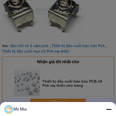
đầu nối vít ổ cắm pcb
Thiết bị đầu cuối hàn hàn Pcb
thẻ:
,
,
Thiết bị đầu cuối trục vít Pcb mạ thiếc
Nhận giá tốt nhất cho
Thiết bị đầu cuối hàn hàn PCB-18
Pcb mạ thiếc cho bảng
Tiếp tục
Ms Mia