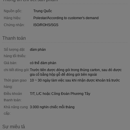
Nguồn gốc:
Trung Quốc
Hàng hiệu:
Polestar/According to customer's demand
Chứng nhận:
ISO/ROHS/SGS
Thanh toán
Số lượng đặt
đàm phán
hàng tối thiểu:
Giá bán:
có thể đàm phán
chi tiết đóng gói:
Trước tiên được đóng gói trong thùng carton, sau đó được
gia cố bằng hộp gỗ để đóng gói bên ngoài
Thời gian giao
10 ~ 30 ngày làm việc sau khi nhận được khoản trả trước
hàng:
Điều khoản
T/T, L/C hoặc Công Đoàn Phương Tây
thanh toán:
Khả năng cung
3.000 nghìn chiếc mỗi tháng
cấp:
Sự miêu tả