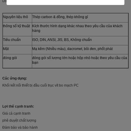
Dịch vụ tùy chỉnh khác:
Nguyên liệu thô
Thép carbon & đồng, thép không gỉ
thông số kỹ thuật
Kích thước hình dạng khác nhau theo yêu cầu của khách
hàng
Tiêu chuẩn
ISO, DIN, ANSI, JIS, BS, Không chuẩn
Mặt
Mạ kẽm (Nhiều màu), dacromet, bôi đen, phốt phát
đóng gói
đóng gói số lượng lớn hoặc hộp nhỏ hoặc theo yêu cầu của
bạn
Các ứng dụng:
Khối kết nối thiết bị đầu cuối trục vít bo mạch PC
Lợi thế cạnh tranh:
Giá cả cạnh tranh
phê duyệt chất lượng
Đảm bảo và bảo hành