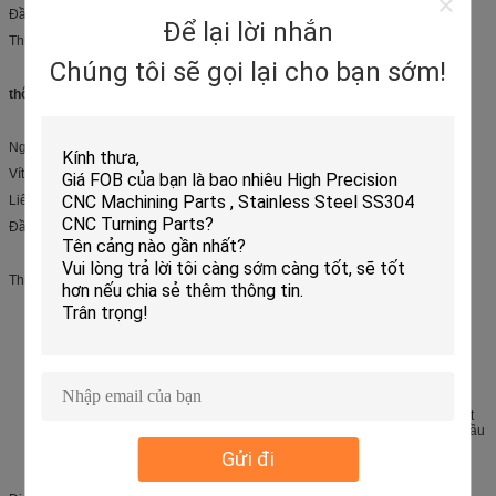
Đầu nối đèn LED Wago
Để lại lời nhắn
Thiết bị đầu cuối dây
Chúng tôi sẽ gọi lại cho bạn sớm!
thông số kỹ thuật:
Nguyên liệu
Vít: Thép M1.5 M2.5 M3 M4 Mạ kẽm
Liên hệ: Đồng thau, Niken điện phân
Đầu ghim: Đồng thau, mạ thiếc
Thiết bị đầu cuối vít gắn kết PC, Vít đồng mạ niken,
Cấu hình thấp
Thiết kế ổn định, không có đá với tính năng chống xoay độc quyền
Dễ dàng gắn bốn chân vào các lỗ khoan sẵn hoặc đục lỗ
Chấp nhận dây rắn hoặc dây bện 14-22 AWG, thiết bị đầu cuối kiểu uốn
hoặc
Lý tưởng nhất cho bao bì mật độ cao
không gian
Các đầu nối kiểu bắt vít đa năng, dễ lắp này là một giải pháp thay thế thiết
thực, chi phí thấp cho các đầu nối cạnh bắt vít kiểu PC, khối chắn, bảng đầu
cuối và dải đầu cuối.
Gửi đi