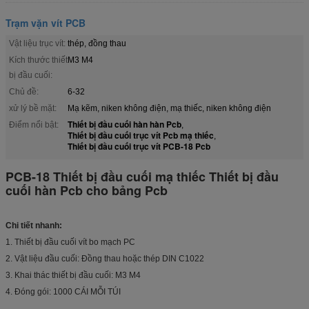
Trạm vặn vít PCB
Vật liệu trục vít:
thép, đồng thau
Kích thước thiết
M3 M4
bị đầu cuối:
Chủ đề:
6-32
xử lý bề mặt:
Mạ kẽm, niken không điện, mạ thiếc, niken không điện
Thiết bị đầu cuối hàn hàn Pcb
Điểm nổi bật:
,
Thiết bị đầu cuối trục vít Pcb mạ thiếc
,
Thiết bị đầu cuối trục vít PCB-18 Pcb
PCB-18 Thiết bị đầu cuối mạ thiếc Thiết bị đầu
cuối hàn Pcb cho bảng Pcb
Chi tiết nhanh:
1. Thiết bị đầu cuối vít bo mạch PC
2. Vật liệu đầu cuối: Đồng thau hoặc thép DIN C1022
3. Khai thác thiết bị đầu cuối: M3 M4
4. Đóng gói: 1000 CÁI MỖI TÚI