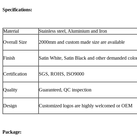
Specifications:
Material
Stainless steel, Aluminium and Iron
Overall Size
2000mm and custom made size are available
Finish
Satin White, Satin Black and other demanded colo
Certification
SGS, ROHS, ISO9000
Quality
Guaranteed, QC inspection
Design
Customized logos are highly welcomed or OEM
Package: