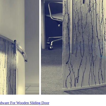
rdware For Wooden Sliding Door