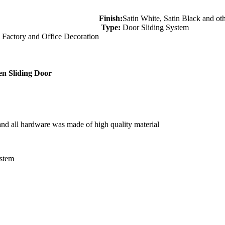
Finish:
Satin White, Satin Black and ot
Type:
Door Sliding System
 Factory and Office Decoration
n Sliding Door
and all hardware was made of high quality material
ystem