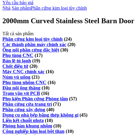
Yêu cầu báo giá
Nhà
Sản phẩm
Phần cứng kim loại tùy chỉnh
2000mm Curved Stainless Steel Barn Doo
Tất cả sản phẩm
Phần cứng kim loại tùy chỉnh
(24)
Các thành phần máy chính xác
(20)
Ống nối phần cứng đặc biệt
(30)
Phụ tùng CNC
(17)
Bản lề tủ lạnh
(19)
Chốt điện tử
(20)
Máy CNC chính xác
(16)
Núm vú uống
(21)
Phụ tùng nhôm CNC
(16)
Đầu nối ống thẳng
(10)
Trạm vặn vít PCB
(16)
Phụ kiện Phần cứng Phòng tắm
(57)
Phần cứng cửa trang trí
(71)
Phần cứng xây dựng
(40)
Dụng cụ nhà bếp bằng thép không gỉ
(45)
Liên kết chuỗi nhựa
(10)
Phòng hàn khung nhôm
(10)
Công nghiệp kim loại bột titan
(10)