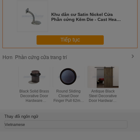
Khu dân cư Satin Nickel Cửa
Phần cứng Kẽm Die - Cast Heavy
Duty Handrail Bracket
Tiếp tục
Phần cứng cửa trang trí
Hơn
Black Solid Brass
Round Sliding
Antique Black
1'' Interi
Decorative Door
Closet Door
Steel Decorative
Black 
Hardware
Finger Pull 62mm
Door Hardware ,
Hardw
Contemporary
Antique Chrome
2000mm Sliding
Adjustabl
Flat Top Door
Stainless Steel
Barn Door
In Ball Ca
Stop
Hardware
Hote
Thay đổi ngôn ngữ
Vietnamese