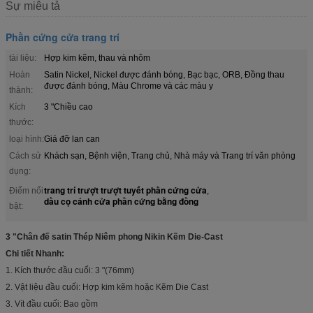
Sự miêu tả
Phần cứng cửa trang trí
tài liệu:
Hợp kim kẽm, thau và nhôm
Hoàn
Satin Nickel, Nickel được đánh bóng, Bạc bạc, ORB, Đồng thau
được đánh bóng, Màu Chrome và các màu y
thành:
Kích
3 "Chiều cao
thước:
loại hình:
Giá đỡ lan can
Cách sử
Khách sạn, Bệnh viện, Trang chủ, Nhà máy và Trang trí văn phòng
dụng:
trang trí trượt trượt tuyết phần cứng cửa
Điểm nổi
,
dầu cọ cánh cửa phần cứng bằng đồng
bật:
3 "Chân đế satin Thép Niêm phong Nikin Kẽm Die-Cast
Chi tiết Nhanh:
1. Kích thước đầu cuối: 3 "(76mm)
2. Vật liệu đầu cuối: Hợp kim kẽm hoặc Kẽm Die Cast
3. Vít đầu cuối: Bao gồm