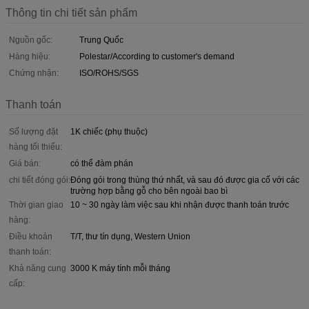
Thông tin chi tiết sản phẩm
Nguồn gốc:
Trung Quốc
Hàng hiệu:
Polestar/According to customer's demand
Chứng nhận:
ISO/ROHS/SGS
Thanh toán
Số lượng đặt
1K chiếc (phụ thuộc)
hàng tối thiểu:
Giá bán:
có thể đàm phán
chi tiết đóng gói:
Đóng gói trong thùng thứ nhất, và sau đó được gia cố với các
trường hợp bằng gỗ cho bên ngoài bao bì
Thời gian giao
10 ~ 30 ngày làm việc sau khi nhận được thanh toán trước
hàng:
Điều khoản
T/T, thư tín dụng, Western Union
thanh toán:
Khả năng cung
3000 K máy tính mỗi tháng
cấp: