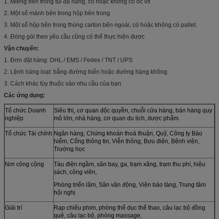
1. Miếng bên trong túi đa năng, có hoặc không có ốc vít
2. Một số mảnh bên trong hộp bên trong
3. Một số hộp bên trong thùng carton bên ngoài, có hoặc không có pallet.
4. Đóng gói theo yêu cầu cũng có thể thực hiện được
Vận chuyển:
1. Đơn đặt hàng: DHL / EMS / Fedex / TNT / UPS
2. Lệnh hàng loạt: bằng đường biển hoặc đường hàng không.
3. Cách khác tùy thuộc vào nhu cầu của bạn
Các ứng dụng:
Tổ chức Doanh
Siêu thị, cơ quan độc quyền, chuỗi cửa hàng, bán hàng quy
nghiệp
mô lớn, nhà hàng, cơ quan du lịch, dược phẩm.
Tổ chức Tài chính
Ngân hàng, Chứng khoán thoả thuận, Quỹ, Công ty Bảo
hiểm, Cổng thông tin, Viễn thông, Bưu điện, Bệnh viện,
Trường học
Nơi công cộng
Tàu điện ngầm, sân bay, ga, trạm xăng, trạm thu phí, hiệu
sách, công viên,
Phòng triển lãm, Sân vận động, Viện bảo tàng, Trung tâm
hội nghị
Giải trí
Rạp chiếu phim, phòng thể dục thể thao, câu lạc bộ đồng
quê, câu lạc bộ, phòng massage,