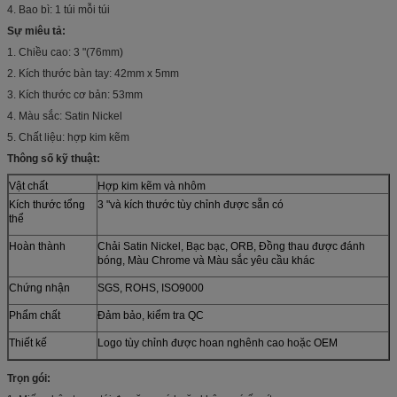
4. Bao bì: 1 túi mỗi túi
Sự miêu tả:
1. Chiều cao: 3 "(76mm)
2. Kích thước bàn tay: 42mm x 5mm
3. Kích thước cơ bản: 53mm
4. Màu sắc: Satin Nickel
5. Chất liệu: hợp kim kẽm
Thông số kỹ thuật:
Vật chất
Hợp kim kẽm và nhôm
Kích thước tổng
3 "và kích thước tùy chỉnh được sẵn có
thể
Hoàn thành
Chải Satin Nickel, Bạc bạc, ORB, Đồng thau được đánh
bóng, Màu Chrome và Màu sắc yêu cầu khác
Chứng nhận
SGS, ROHS, ISO9000
Phẩm chất
Đảm bảo, kiểm tra QC
Thiết kế
Logo tùy chỉnh được hoan nghênh cao hoặc OEM
Trọn gói: