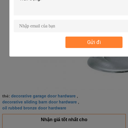
Gửi đi
decorative garage door hardware
thẻ:
,
decorative sliding barn door hardware
,
oil rubbed bronze door hardware
Nhận giá tốt nhất cho