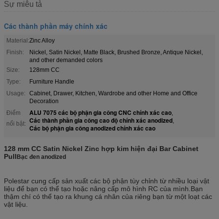
Sự miêu tả
Các thành phần máy chính xác
Material:
Zinc Alloy
Finish:
Nickel, Satin Nickel, Matte Black, Brushed Bronze, Antique Nickel,
and other demanded colors
Size:
128mm CC
Type:
Furniture Handle
Usage:
Cabinet, Drawer, Kitchen, Wardrobe and other Home and Office
Decoration
ALU 7075 các bộ phận gia công CNC chính xác cao
Điểm
,
Các thành phần gia công cao độ chính xác anodized
,
nổi bật:
Các bộ phận gia công anodized chính xác cao
128 mm CC Satin Nickel Zinc hợp kim hiện đại Bar Cabinet
Pull
Bạc đen anodized
Polestar cung cấp sản xuất các bộ phận tùy chỉnh từ nhiều loại vật
liệu để bạn có thể tạo hoặc nâng cấp mô hình RC của mình.Bạn
thậm chí có thể tạo ra khung cá nhân của riêng bạn từ một loạt các
vật liệu.