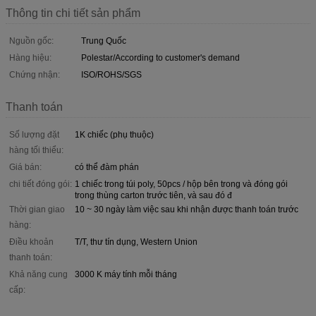
Thông tin chi tiết sản phẩm
Nguồn gốc:
Trung Quốc
Hàng hiệu:
Polestar/According to customer's demand
Chứng nhận:
ISO/ROHS/SGS
Thanh toán
Số lượng đặt
1K chiếc (phụ thuộc)
hàng tối thiểu:
Giá bán:
có thể đàm phán
chi tiết đóng gói:
1 chiếc trong túi poly, 50pcs / hộp bên trong và đóng gói
trong thùng carton trước tiên, và sau đó đ
Thời gian giao
10 ~ 30 ngày làm việc sau khi nhận được thanh toán trước
hàng:
Điều khoản
T/T, thư tín dụng, Western Union
thanh toán:
Khả năng cung
3000 K máy tính mỗi tháng
cấp: