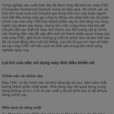
Công nghiệp sản xuất hiện đại đã được thay đổi bởi các máy CNC
(Computer Numerical Control) mang lại hiệu quả, độ chính xác và
tính linh hoạt vượt trội.Chuyên gia trong lĩnh vực này hoặc người
mới bắt đầu trong máy gia công tự động cần phải biết các bộ phận
chính của một máy CNCCác thành phần này là nền tảng mà công
nghệ này được xây dựng; chúng làm việc cùng nhau hài hòa để
chuyển đổi các thiết kế máy tính thành các đối tượng vật lý chính
xác.Hướng dẫn này đề cập đến một số thành phần quan trọng của
một máy CNC, giải thích những gì mỗi bộ phận làm và làm thế nào
tất cả hoạt động như một hệ thống. sau khi đi qua nó, bạn sẽ hiểu
tại sao máy CNC rất hiệu quả và thiết yếu trong bối cảnh công
nghiệp ngày nay.
Lợi ích của việc sử dụng máy tính điều khiển số
Chính xác và chính xác
Máy CNC có độ chính xác và khả năng lặp lại cao, đảm bảo chất
lượng thành phần nhất quán. Khả năng này rất quan trọng trong
hàng không vũ trụ, ô tô và sản xuất y tế,nơi phải duy trì độ khoan
dung chính xác.
Hiệu quả và năng suất
Tự động hóa máy CNC cho phép hoạt động liên tục, do đó giảm