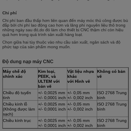
Chi phí
Chi phí ban đầu thấp hơn liên quan đến máy móc thủ công được bù
đắp bởi chi phí lao động cao hơn và lãng phí nguyên liệu thô trong
những ngày sau đó,do đó làm cho thiết bị CNC thậm chí còn hiệu
quả hơn trong quá trình sản xuất hàng loạt.
Chọn giữa hai tùy thuộc vào nhu cầu sản xuất, ngân sách và độ
phức tạp của sản phẩm mong muốn.
Độ dung nạp máy CNC
Máy chế độ
Kim loại,
Vật liệu nhựa
Không có bản
chính xác
PEEK, và
khác
vẽ
ULTEM với
với Hình vẽ
bản vẽ
Chiều độ tuyến
+/- 0,0025 mm
+/- 0,05 mm
ISO 2768 Trung
tính
+/- 0,0001 inch
+/- 0,002 inch
bình
Chiều kính lỗ
+/- 0,0025 mm
+/- 0,05 mm
ISO 2768 Trung
(Không được làm
+/- 0,0001 inch
+/- 0,002 inch
bình
sạch)
Chiều kính trục
+/- 0,0025 mm
+/- 0,05 mm
ISO 2768 Trung
+/- 0,0001 inch
+/- 0,002 inch
bình