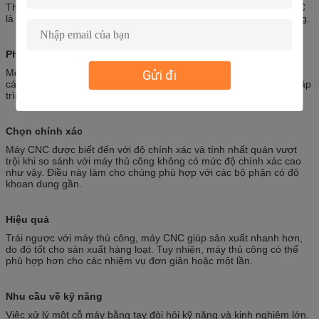
Thông thường, sự khác biệt chính giữa máy thủ công và máy CNC
là chế độ hoạt động, độ chính xác và hiệu quả quy trình của chúng.
Phương thức hoạt động
Một máy thủ công đòi hỏi một người vận hành phải xử lý trực tiếp
Gửi đi
các công cụ hoặc vật liệu. Ngược lại, một máy CNC có thể được lập
trình để thực hiện các chuyển động chính xác tự động.
Chọn chính xác
Máy CNC được biết đến với độ chính xác và tính nhất quán vượt
trội khi so sánh với máy thủ công không có mức độ chính xác cao
như vậy. Điều này làm cho chúng phù hợp với các bộ phận có độ
khoan dung gần.
Hiệu quả
Trái ngược với máy thủ công, máy CNC giúp sản xuất nhanh hơn,
do đó tốt cho sản xuất hàng loạt. Tuy nhiên, máy thủ công có thể
phù hợp hơn cho các nhiệm vụ đơn giản hoặc một lần.
Nhu cầu về kỹ năng
Việc xử lý một cỗ máy bằng tay đòi hỏi kỹ năng và kinh nghiệm lớn.