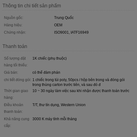
Thông tin chi tiết sản phẩm
Nguồn gốc:
Trung Quốc
Hàng hiệu:
OEM
Chứng nhận:
ISO9001, IATF16949
Thanh toán
Số lượng đặt
1K chiếc (phụ thuộc)
hàng tối thiểu:
Giá bán:
có thể đàm phán
chi tiết đóng gói:
1 chiếc trong túi poly, 50pcs / hộp bên trong và đóng gói
trong thùng carton trước tiên, và sau đó đ
Thời gian giao
10 ~ 30 ngày làm việc sau khi nhận được thanh toán trước
hàng:
Điều khoản
T/T, thư tín dụng, Western Union
thanh toán:
Khả năng cung
3000 K máy tính mỗi tháng
cấp: