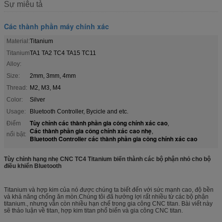
Sự miêu tả
Các thành phần máy chính xác
Material:
Titanium
Titanium
TA1 TA2 TC4 TA15 TC11
Alloy:
Size:
2mm, 3mm, 4mm
Thread:
M2, M3, M4
Color:
Silver
Usage:
Bluetooth Controller, Bycicle and etc.
Tùy chỉnh các thành phần gia công chính xác cao
Điểm
,
Các thành phần gia công chính xác cao nhẹ
,
nổi bật:
Bluetooth Controller các thành phần gia công chính xác cao
Tùy chỉnh hạng nhẹ CNC TC4 Titanium biến thành các bộ phận nhỏ cho bộ
điều khiển Bluetooth
Titanium và hợp kim của nó được chúng ta biết đến với sức mạnh cao, độ bền
và khả năng chống ăn mòn.Chúng tôi đã hưởng lợi rất nhiều từ các bộ phận
titanium., nhưng vẫn còn nhiều hạn chế trong gia công CNC titan. Bài viết này
sẽ thảo luận về titan, hợp kim titan phổ biến và gia công CNC titan.