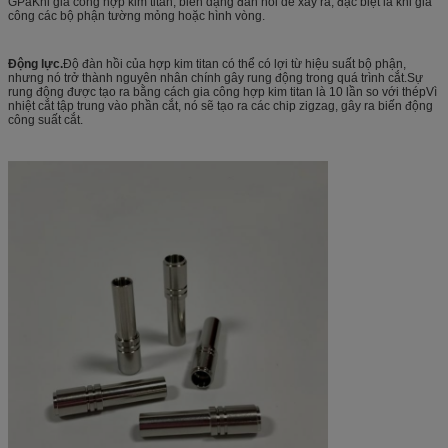
GPaKhi gia công hợp kim titan, biến dạng đàn hồi dễ xảy ra, đặc biệt là khi gia
công các bộ phận tường mỏng hoặc hình vòng.
Động lực.
Độ đàn hồi của hợp kim titan có thể có lợi từ hiệu suất bộ phận,
nhưng nó trở thành nguyên nhân chính gây rung động trong quá trình cắt.Sự
rung động được tạo ra bằng cách gia công hợp kim titan là 10 lần so với thépVì
nhiệt cắt tập trung vào phần cắt, nó sẽ tạo ra các chip zigzag, gây ra biến động
công suất cắt.