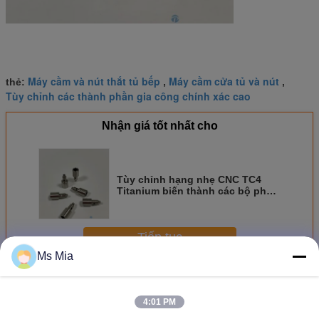
Máy cầm và nút thắt tủ bếp
Máy cầm cửa tủ và nút
thẻ:
,
,
Tùy chỉnh các thành phần gia công chính xác cao
Nhận giá tốt nhất cho
Tùy chỉnh hạng nhẹ CNC TC4
Titanium biến thành các bộ phận
nhỏ cho bộ điều khiển Bluetooth
Tiếp tục
Ms Mia
Các thành phần máy chính xác
Hơn
4:01 PM