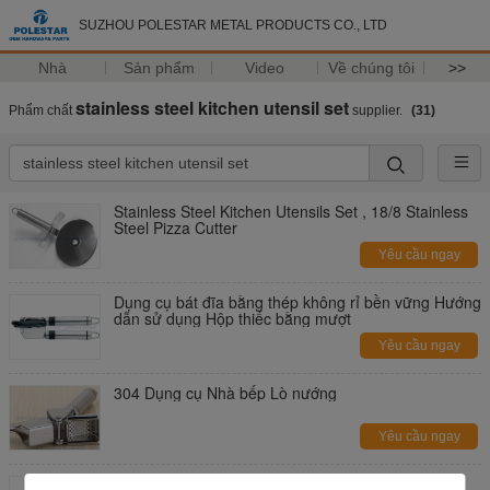
SUZHOU POLESTAR METAL PRODUCTS CO., LTD
Nhà
Sản phẩm
Video
Về chúng tôi
>>
stainless steel kitchen utensil set
Phẩm chất
supplier.
(31)
Stainless Steel Kitchen Utensils Set , 18/8 Stainless
Steel Pizza Cutter
Yêu cầu ngay
Dụng cụ bát đĩa bằng thép không rỉ bền vững Hướng
dẫn sử dụng Hộp thiếc bằng mượt
Yêu cầu ngay
304 Dụng cụ Nhà bếp Lò nướng
Yêu cầu ngay
Dụng cụ tỏi Squeezer công cụ nhà bếp bằng thép