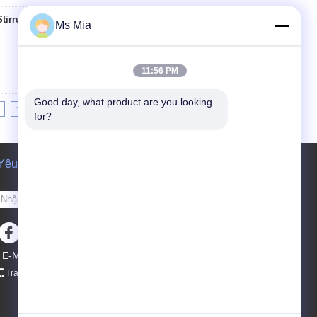
Stirrup Post Anchor
Tiếp xúc
Ms Mia
11:56 PM
Good day, what product are you looking 
>>
>|
for?
Yêu cầu báo giá
Gửi
E-Mail
Bản đồ trang web
|
Trang di động