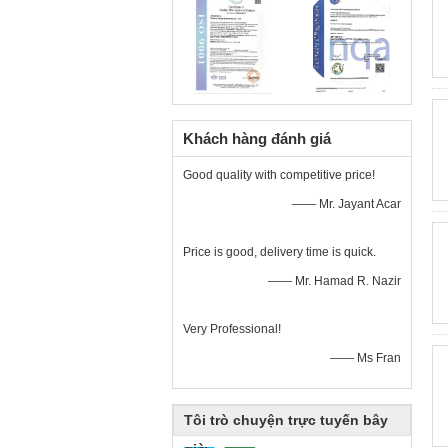
Khách hàng đánh giá
Good quality with competitive price!
—— Mr. Jayant Acar
Price is good, delivery time is quick.
—— Mr. Hamad R. Nazir
Very Professional!
—— Ms Fran
Tôi trò chuyện trực tuyến bây