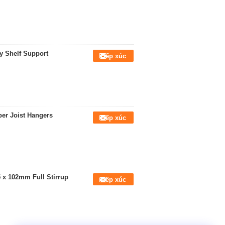
y Shelf Support
Tiếp xúc
ber Joist Hangers
Tiếp xúc
 x 102mm Full Stirrup
Tiếp xúc