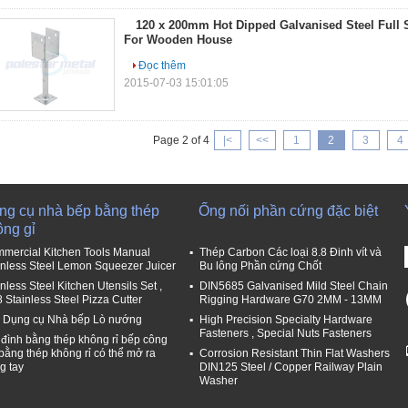
120 x 200mm Hot Dipped Galvanised Steel Full 
For Wooden House
Đọc thêm
2015-07-03 15:01:05
Page 2 of 4
|<
<<
1
2
3
4
ng cụ nhà bếp bằng thép
Ống nối phần cứng đặc biệt
ông gỉ
mercial Kitchen Tools Manual
Thép Carbon Các loại 8.8 Đinh vít và
inless Steel Lemon Squeezer Juicer
Bu lông Phần cứng Chốt
nless Steel Kitchen Utensils Set ,
DIN5685 Galvanised Mild Steel Chain
8 Stainless Steel Pizza Cutter
Rigging Hardware G70 2MM - 13MM
 Dụng cụ Nhà bếp Lò nướng
High Precision Specialty Hardware
Fasteners , Special Nuts Fasteners
 đình bằng thép không rỉ bếp công
 bằng thép không rỉ có thể mở ra
Corrosion Resistant Thin Flat Washers
g tay
DIN125 Steel / Copper Railway Plain
Washer