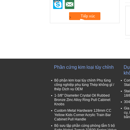
giờ
Phần cứng kim loại tùy chỉnh
Dụ
kh
Bộ phận kim loại tùy chỉnh Phụ tùng
Com
công nghiệp phụ tùng Thép không gỉ /
Sta
thép Dịch vụ OEM
Stai
1-3/8" Diameter Crystal Oil Rubbed
18/
Bronze Zinc Alloy Ring Pull Cabinet
304
Knobs
Gia
Custom Metal Hardware 128mm CC
cụ,
Yellow Kids Corner Acrylic Train Bar
bằn
Cabinet Pull Handle
Bộ sưu tập phần cứng phòng tắm 5 bộ