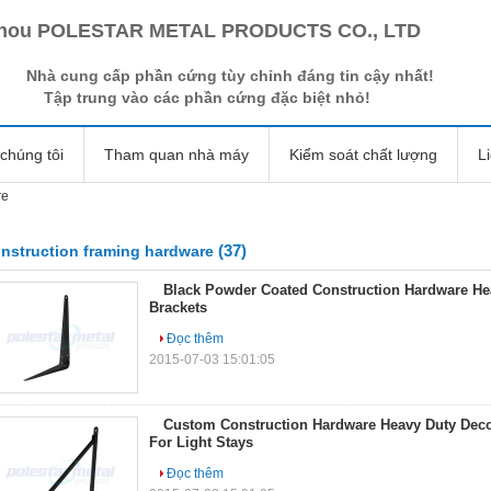
hou POLESTAR METAL PRODUCTS CO., LTD
Nhà cung cấp phần cứng tùy chỉnh đáng tin cậy nhất!
Tập trung vào các phần cứng đặc biệt nhỏ!
chúng tôi
Tham quan nhà máy
Kiểm soát chất lượng
L
re
(37)
nstruction framing hardware
Black Powder Coated Construction Hardware Hea
Brackets
Đọc thêm
2015-07-03 15:01:05
Custom Construction Hardware Heavy Duty Decor
For Light Stays
Đọc thêm