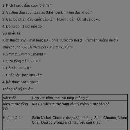
1. Kích thước đầu cuối: 6-3 / 8 "
2. Vật liệu đầu cuối: Zamac (Một hợp kim kẽm đúc khuôn)
3. Các bộ phận đầu cuối: Lắp tấm, Hướng dẫn, Ốc vít và ốc vít
4. Đóng gói: 1 gói mỗi gói
Sự miêu tả:
Kích thước: (W = mặt bên) (D = phía trước trở lại) (H = từ trên xuống dưới)
Nhìn chung: 6-3 / 8 "W x 2-3 / 8" D x 4-1 / 8 "H
162mm x 60mm x 105mm H
1. SIze tổng thể: 6-3 / 8 "
2. Độ sâu: 2-3 / 8 "
3. Chất liệu: hợp kim kẽm
4: Kết thúc: Satin Nickel
Thông số kỹ thuật:
Vật chất
Hợp kim kẽm, thau và thép không gỉ
Kích thước tổng
6-3 / 8 "Kích thước rộng và tuỳ chỉnh được sẵn có
thể
Hoàn thành
Satin Nickel, Chrome được đánh bóng, Satin Chrome, Niken
Chải, Dầu cọ Bronzeand màu yêu cầu khác