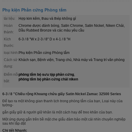
Phụ kiện Phần cứng Phòng tắm
tài liệu:
Hợp kim kẽm, thau và thép không gỉ
Hoàn
Chrome được đánh bóng, Satin Chrome, Satin Nickel, Niken Chải,
Dầu Rubbed Bronze và các màu yêu cầu
thành:
Kích
6-3 / 8 "W x 2-3 / 8" D x 4-1 / 8 "H
thước:
loại hình:
Phụ kiện Phần cứng Phòng tắm
Cách sử
Khách sạn, Bệnh viện, Trang chủ, Nhà máy và Trang trí văn phòng
dụng:
phòng tắm bộ sưu tập phần cứng
Điểm nổi
,
phòng tắm bộ phần cứng chải niken
bật:
6-3 / 8 "Chiều rộng Khoang chứa giấy Satin Nickel Zamac 32500 Series
Để tạo ra một không gian thanh lịch trong phòng tắm của bạn, Loại này của
tường-
gắn giấy giữ & người giữ khăn là một cách hay để treo khăn của bạn.
Một ứng dụng gắn trên bề mặt che giấu đảm bảo một cái nhìn chuyên nghiệp
sau khi lắp đặt
Chi tiết Nhanh: