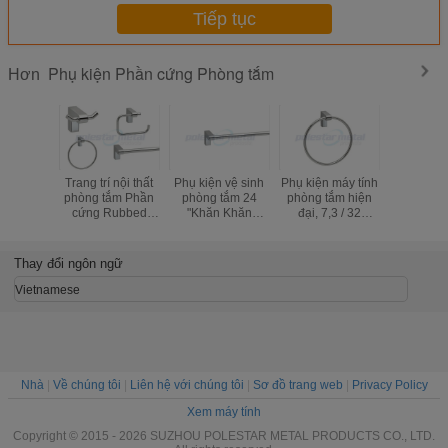
Tiếp tục
Phụ kiện Phần cứng Phòng tắm
Hơn
Trang trí nội thất
Phụ kiện vệ sinh
Phụ kiện máy tính
Phụ kiện
phòng tắm Phần
phòng tắm 24
phòng tắm hiện
tắm hiện 
cứng Rubbed
"Khăn Khăn
đại, 7,3 / 32
kiện kẽm 
Bronze Kits /
ZamaK 9600
"Chiều rộng khăn
18 
Phòng tắm Phần
Series
tắm
cứng Bộ Nickel
Thay đổi ngôn ngữ
Brushed
Vietnamese
Nhà
|
Về chúng tôi
|
Liên hệ với chúng tôi
|
Sơ đồ trang web
|
Privacy Policy
Xem máy tính
Copyright © 2015 - 2026 SUZHOU POLESTAR METAL PRODUCTS CO., LTD.