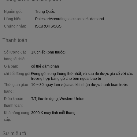
Nguồn gốc:
Trung Quốc
Hàng hiệu:
Polestar/According to customer's demand
Chứng nhận:
ISO/ROHS/SGS
Thanh toán
Số lượng đặt
1K chiếc (phụ thuộc)
hàng tối thiểu:
Giá bán:
có thể đàm phán
chi tiết đóng gói:
Đóng gói trong thùng thứ nhất, và sau đó được gia cố với các
trường hợp bằng gỗ cho bên ngoài bao bì
Thời gian giao
10 ~ 30 ngày làm việc sau khi nhận được thanh toán trước
hàng:
Điều khoản
T/T, thư tín dụng, Western Union
thanh toán:
Khả năng cung
3000 K máy tính mỗi tháng
cấp:
Sự miêu tả