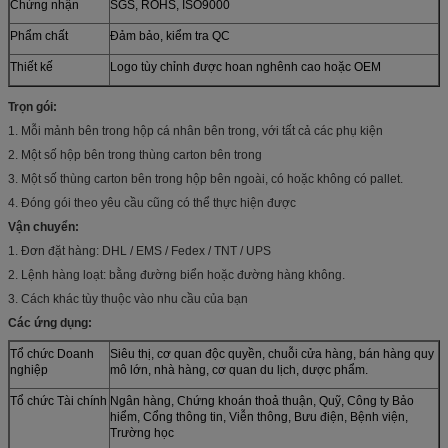
Chứng nhận
SGS, ROHS, ISO9000
Phẩm chất
Đảm bảo, kiểm tra QC
Thiết kế
Logo tùy chỉnh được hoan nghênh cao hoặc OEM
Trọn gói:
1. Mỗi mảnh bên trong hộp cá nhân bên trong, với tất cả các phụ kiện
2. Một số hộp bên trong thùng carton bên trong
3. Một số thùng carton bên trong hộp bên ngoài, có hoặc không có pallet.
4. Đóng gói theo yêu cầu cũng có thể thực hiện được
Vận chuyển:
1. Đơn đặt hàng: DHL / EMS / Fedex / TNT / UPS
2. Lệnh hàng loạt: bằng đường biển hoặc đường hàng không.
3. Cách khác tùy thuộc vào nhu cầu của bạn
Các ứng dụng:
Tổ chức Doanh
Siêu thị, cơ quan độc quyền, chuỗi cửa hàng, bán hàng quy
nghiệp
mô lớn, nhà hàng, cơ quan du lịch, dược phẩm.
Tổ chức Tài chính
Ngân hàng, Chứng khoán thoả thuận, Quỹ, Công ty Bảo
hiểm, Cổng thông tin, Viễn thông, Bưu điện, Bệnh viện,
Trường học