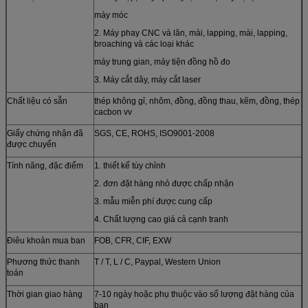
máy móc
2. Máy phay CNC và lăn, mài, lapping, mài, lapping,
broaching và các loại khác
máy trung gian, máy tiện đồng hồ đo
3. Máy cắt dây, máy cắt laser
Chất liệu có sẵn
thép không gỉ, nhôm, đồng, đồng thau, kẽm, đồng, thép
cacbon vv
Giấy chứng nhận đã
SGS, CE, ROHS, ISO9001-2008
được chuyển
Tính năng, đặc điểm
1. thiết kế tùy chỉnh
2. đơn đặt hàng nhỏ được chấp nhận
3. mẫu miễn phí được cung cấp
4. Chất lượng cao giá cả cạnh tranh
Điêu khoản mua ban
FOB, CFR, CIF, EXW
Phương thức thanh
T / T, L / C, Paypal, Western Union
toán
Thời gian giao hàng
7-10 ngày hoặc phụ thuộc vào số lượng đặt hàng của
bạn