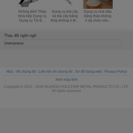
Không dính Thép
Dụng cụ trái cây
Dụng cụ nhà bếp
Hướng d
Nhà bếp Dụng cụ
và trái cây bằng
bằng thép không
dụng 30
Dụng cụ Tỏi Báo
thép không rỉ Máy
rỉ đa chức năng
Inox Tỏi Tá
chí và cắt lát
lát khoai tây bằng
Ace Handheld
ép cho N
thép không rỉ
Can Opener
Thay đổi ngôn ngữ
Vietnamese
Nhà
|
Về chúng tôi
|
Liên hệ với chúng tôi
|
Sơ đồ trang web
|
Privacy Policy
Xem máy tính
Copyright © 2015 - 2026 SUZHOU POLESTAR METAL PRODUCTS CO., LTD.
All rights reserved.