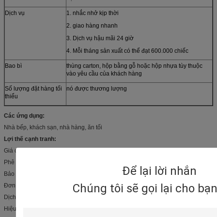
Dịch vụ
1. nhắc nhở kịp thời
2. giao hàng nhanh
3. Dịch vụ hậu mãi 24 giờ
4. Mỗi tháng sản xuất có thể đạt 600.000 chiếc
Bao bì
thùng carton, hộp bằng gỗ hoặc hộp nhựa tùy thuộc
vào yêu cầu của khách hàng
Số lượng đặt hàng tối
nó được thương lượng
thiểu
Các ứng dụng:
Nhà bếp, khách sạn, nhà hàng, ăn tối
Lợi thế cạnh tranh:
Giá cả cạnh tranh
Phê duyệt chất lượng
Để lại lời nhắn
Bảo hành và bảo hành
Chúng tôi sẽ gọi lại cho bạ
Đơn hàng nhỏ được chấp nhận
Dịch vụ tốt nhất và giao hàng nhanh chóng
Hiệu suất sản phẩm tốt