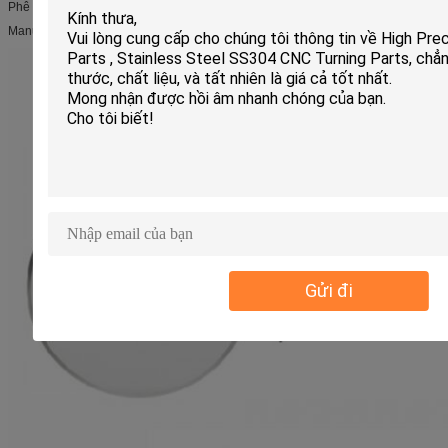
Phê duyệt quốc tế
Manuafacturer giàu kinh nghiệm
Gửi đi