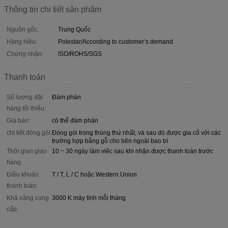
Thông tin chi tiết sản phẩm
Nguồn gốc:
Trung Quốc
Hàng hiệu:
Polestar/According to customer’s demand
Chứng nhận:
ISO/ROHS/SGS
Thanh toán
Số lượng đặt
Đàm phán
hàng tối thiểu:
Giá bán:
có thể đàm phán
chi tiết đóng gói:
Đóng gói trong thùng thứ nhất, và sau đó được gia cố với các
trường hợp bằng gỗ cho bên ngoài bao bì
Thời gian giao
10 ~ 30 ngày làm việc sau khi nhận được thanh toán trước
hàng:
Điều khoản
T / T, L / C hoặc Western Union
thanh toán:
Khả năng cung
3000 K máy tính mỗi tháng
cấp: