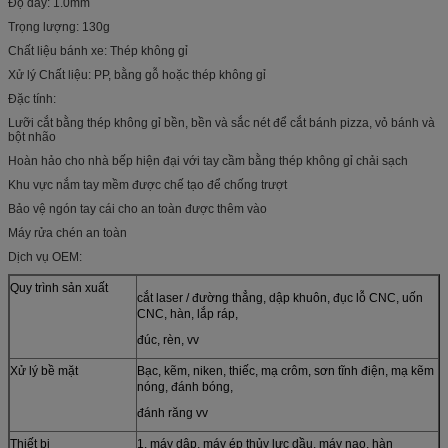
Độ dày: 1.0mm
Trọng lượng: 130g
Chất liệu bánh xe: Thép không gỉ
Xử lý Chất liệu: PP, bằng gỗ hoặc thép không gỉ
Đặc tính:
Lưỡi cắt bằng thép không gỉ bền, bền và sắc nét để cắt bánh pizza, vỏ bánh và
bột nhão
Hoàn hảo cho nhà bếp hiện đại với tay cầm bằng thép không gỉ chải sạch
Khu vực nắm tay mềm được chế tạo để chống trượt
Bảo vệ ngón tay cái cho an toàn được thêm vào
Máy rửa chén an toàn
Dịch vụ OEM:
Quy trình sản xuất
cắt laser / đường thẳng, dập khuôn, đục lỗ CNC, uốn
CNC, hàn, lắp ráp,
đúc, rèn, vv
Xử lý bề mặt
Bạc, kẽm, niken, thiếc, mạ crôm, sơn tĩnh điện, mạ kẽm
nóng, đánh bóng,
đánh răng vv
Thiết bị
1. máy dập, máy ép thủy lực dầu, máy nạo, hàn