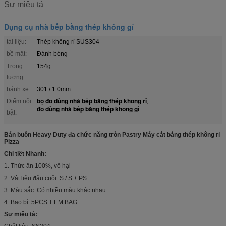
Sự miêu tả
Dụng cụ nhà bếp bằng thép không gỉ
tài liệu:
Thép không rỉ SUS304
bề mặt:
Đánh bóng
Trọng
154g
lượng:
bánh xe:
301 / 1.0mm
bộ đồ dùng nhà bếp bằng thép không rỉ
Điểm nổi
,
đồ dùng nhà bếp bằng thép không gỉ
bật:
Bán buôn Heavy Duty đa chức năng tròn Pastry Máy cắt bằng thép không rỉ
Pizza
Chi tiết Nhanh:
1. Thức ăn 100%, vô hại
2. Vật liệu đầu cuối: S / S + PS
3. Màu sắc: Có nhiều màu khác nhau
4. Bao bì: 5PCS T EM BAG
Sự miêu tả: