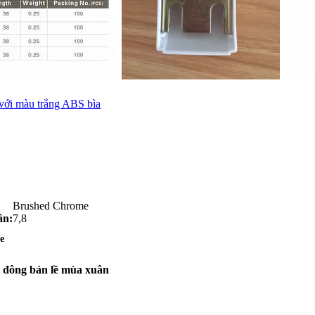
với màu trắng ABS bìa
Brushed Chrome
ân:
7,8
e
 đông bản lề mùa xuân