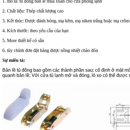
1. mô tả: tủ đông bản lề mùa xuân cho cửa phòng lạnh
2. Chất liệu: Thép chất lượng cao
3. Kết thúc: Được đánh bóng, mạ kẽm, mạ niken trắng hoặc mạ crôm
4. Kích thước: theo yêu cầu của bạn
5. More thiết kế có sẵn
6. tùy chỉnh đơn đặt hàng được nồng nhiệt chào đón
Sự miêu tả:
Bản lề tủ đông bao gồm các thành phần sau: cố định ở mặt mở
quanh bản lề;
Với cửa tủ lạnh mở và đóng, lò xo có thể được