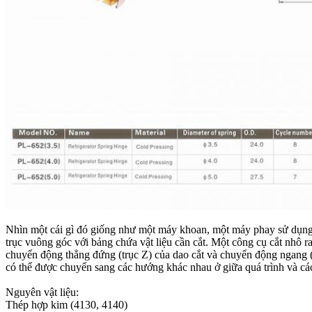
Nhìn một cái gì đó giống như một máy khoan, một máy phay sử dụng 
trục vuông góc với bảng chứa vật liệu cần cắt. Một công cụ cắt nhô ra
chuyển động thẳng đứng (trục Z) của dao cắt và chuyển động ngang (tr
có thể được chuyển sang các hướng khác nhau ở giữa quá trình và cá
Nguyên vật liệu:
Thép hợp kim (4130, 4140)