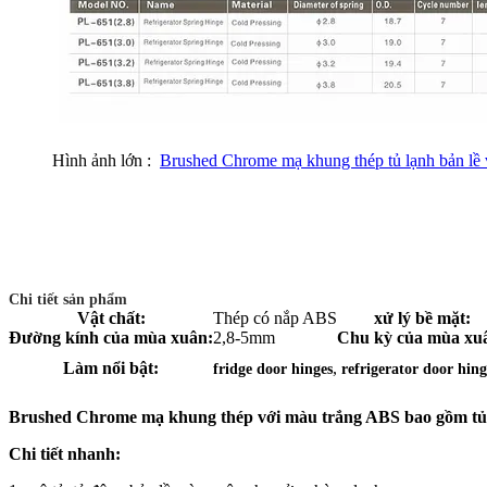
Hình ảnh lớn :
Brushed Chrome mạ khung thép tủ lạnh bản lề 
Chi tiết sản phẩm
Vật chất:
Thép có nắp ABS
xử lý bề mặt:
Đường kính của mùa xuân:
2,8-5mm
Chu kỳ của mùa xu
,
Làm nổi bật:
fridge door hinges
refrigerator door hing
Brushed Chrome mạ khung thép với màu trắng ABS bao gồm tủ
Chi tiết nhanh: