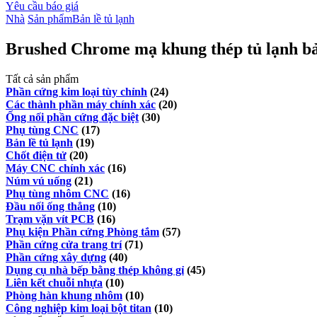
Yêu cầu báo giá
Nhà
Sản phẩm
Bản lề tủ lạnh
Brushed Chrome mạ khung thép tủ lạnh bả
Tất cả sản phẩm
Phần cứng kim loại tùy chỉnh
(24)
Các thành phần máy chính xác
(20)
Ống nối phần cứng đặc biệt
(30)
Phụ tùng CNC
(17)
Bản lề tủ lạnh
(19)
Chốt điện tử
(20)
Máy CNC chính xác
(16)
Núm vú uống
(21)
Phụ tùng nhôm CNC
(16)
Đầu nối ống thẳng
(10)
Trạm vặn vít PCB
(16)
Phụ kiện Phần cứng Phòng tắm
(57)
Phần cứng cửa trang trí
(71)
Phần cứng xây dựng
(40)
Dụng cụ nhà bếp bằng thép không gỉ
(45)
Liên kết chuỗi nhựa
(10)
Phòng hàn khung nhôm
(10)
Công nghiệp kim loại bột titan
(10)