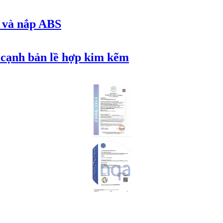
 và nắp ABS
ề cạnh bản lề hợp kim kẽm