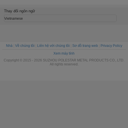
hợp kim kẽm
kiện tủ lạnh
Lạnh Lư
Door Lock
Điều Chỉn
Thay đổi ngôn ngữ
Vietnamese
Nhà
|
Về chúng tôi
|
Liên hệ với chúng tôi
|
Sơ đồ trang web
|
Privacy Policy
Xem máy tính
Copyright © 2015 - 2026 SUZHOU POLESTAR METAL PRODUCTS CO., LTD.
All rights reserved.