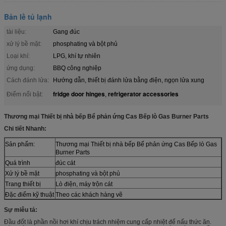
Bản lề tủ lạnh
tài liệu:
Gang đúc
xử lý bề mặt:
phosphating và bột phủ
Loại khí:
LPG, khí tự nhiên
ứng dụng:
BBQ công nghiệp
Cách đánh lửa:
Hướng dẫn, thiết bị đánh lửa bằng điện, ngọn lửa xung
fridge door hinges
refrigerator accessories
Điểm nổi bật:
,
Thương mại Thiết bị nhà bếp Bể phản ứng Cas Bếp lò Gas Burner Parts
Chi tiết Nhanh:
Sản phẩm:
Thương mại Thiết bị nhà bếp Bể phản ứng Cas Bếp lò Gas
Burner Parts
Quá trình
đúc cát
Xử lý bề mặt
phosphating và bột phủ
Trang thiết bị
Lò điện, máy trộn cát
Đặc điểm kỹ thuật
Theo các khách hàng vẽ
Sự miêu tả:
Đầu đốt là phần nồi hơi khí chịu trách nhiệm cung cấp nhiệt để nấu thức ăn.