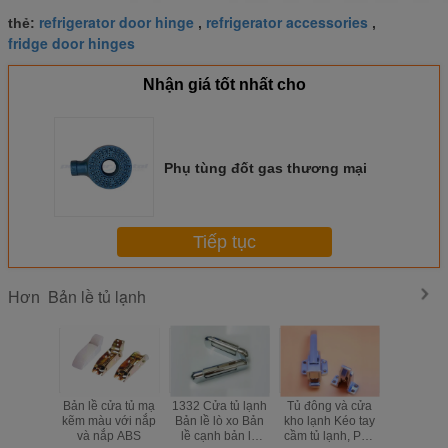
refrigerator door hinge
refrigerator accessories
thẻ:
,
,
fridge door hinges
Nhận giá tốt nhất cho
Phụ tùng đốt gas thương mại
Tiếp tục
Bản lề tủ lạnh
Hơn
Bản lề cửa tủ mạ
1332 Cửa tủ lạnh
Tủ đông và cửa
160 mét
kẽm màu với nắp
Bản lề lò xo Bản
kho lạnh Kéo tay
Dài Tủ Đ
và nắp ABS
lề cạnh bản lề
cầm tủ lạnh, Phụ
Lý Cửa Lò