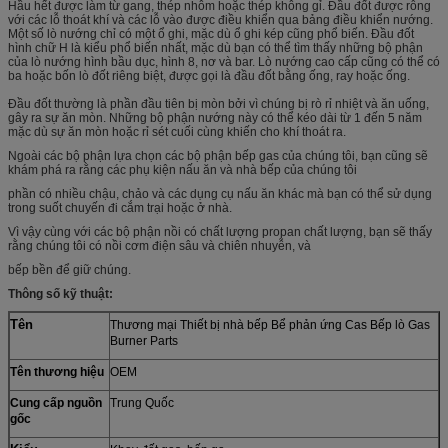
Hầu hết được làm từ gang, thép nhôm hoặc thép không gỉ. Đầu đốt được rỗng
với các lỗ thoát khí và các lỗ vào được điều khiển qua bảng điều khiển nướng.
Một số lò nướng chỉ có một ổ ghi, mặc dù ổ ghi kép cũng phổ biến. Đầu đốt
hình chữ H là kiểu phổ biến nhất, mặc dù bạn có thể tìm thấy những bộ phận
của lò nướng hình bầu dục, hình 8, nơ và bar. Lò nướng cao cấp cũng có thể có
ba hoặc bốn lò đốt riêng biệt, được gọi là đầu đốt bằng ống, ray hoặc ống.
Đầu đốt thường là phần đầu tiên bị mòn bởi vì chúng bị rò rỉ nhiệt và ăn uống,
gây ra sự ăn mòn. Những bộ phận nướng này có thể kéo dài từ 1 đến 5 năm
mặc dù sự ăn mòn hoặc rỉ sét cuối cùng khiến cho khí thoát ra.
Ngoài các bộ phận lựa chọn các bộ phận bếp gas của chúng tôi, bạn cũng sẽ
khám phá ra rằng các phụ kiện nấu ăn và nhà bếp của chúng tôi
phần có nhiều chậu, chảo và các dụng cụ nấu ăn khác mà bạn có thể sử dụng
trong suốt chuyến đi cắm trại hoặc ở nhà.
Vì vậy cùng với các bộ phận nồi có chất lượng propan chất lượng, bạn sẽ thấy
rằng chúng tôi có nồi cơm điện sâu và chiên nhuyễn, và
bếp bền để giữ chúng.
Thông số kỹ thuật:
Tên
Thương mại Thiết bị nhà bếp Bể phản ứng Cas Bếp lò Gas
Burner Parts
Tên thương hiệu
OEM
Cung cấp nguồn
Trung Quốc
gốc