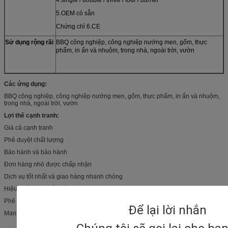
5.OEM có sẵn
Chứng chỉ 6.CE
Sử dụng rộng rãi
BBQ công nghiệp, công nghiệp nướng men, gốm, thực
phẩm, in ấn và nhuộm, trong nhà, ngoài trời, vườn
Các ứng dụng:
BBQ công nghiệp, công nghiệp nướng men, gốm, thực phẩm, in ấn và nhuộm,
trong nhà, ngoài trời, vườn
Lợi thế cạnh tranh:
Giá cả cạnh tranh
Phê duyệt chất lượng
Bảo hành và bảo hành
Đơn hàng nhỏ được chấp nhận
Dịch vụ tốt nhất và giao hàng nhanh chóng
Hiệu suất sản phẩm tốt
Phê duyệt quốc tế
Để lại lời nhắn
Manuafacturer giàu kinh nghiệm