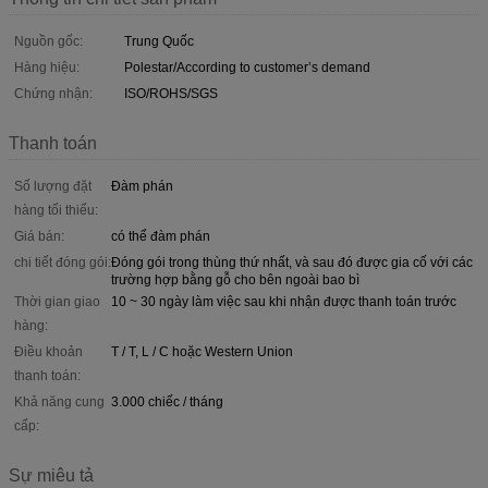
Nguồn gốc:
Trung Quốc
Hàng hiệu:
Polestar/According to customer’s demand
Chứng nhận:
ISO/ROHS/SGS
Thanh toán
Số lượng đặt
Đàm phán
hàng tối thiểu:
Giá bán:
có thể đàm phán
chi tiết đóng gói:
Đóng gói trong thùng thứ nhất, và sau đó được gia cố với các
trường hợp bằng gỗ cho bên ngoài bao bì
Thời gian giao
10 ~ 30 ngày làm việc sau khi nhận được thanh toán trước
hàng:
Điều khoản
T / T, L / C hoặc Western Union
thanh toán:
Khả năng cung
3.000 chiếc / tháng
cấp:
Sự miêu tả