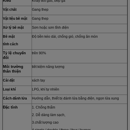
Kiểu
Khay đốt gas, bếp ga
Vật chất
Gang thep
Vật liệu bề mặt
Gang thep
Xử lý bề mặt
Sơn hoặc sơn tĩnh điện
Bề mặt
Độ bền kéo dài, chống gió, chống ăn mòn
tính cách
Tỷ lệ chuyển
trên 90%
đổi
Môi trường
tiêt kiệm năng lượng
thân thiện
Cài đặt
xách tay
Loại khí
LPG, khí tự nhiên
Cách đánh lửa
Hướng dẫn, thiết bị đánh lửa bằng điện, ngọn lửa xung
Đặc tính
1. Chống thấm
2. Dễ dàng làm sạch,
3.chất lượng cao
4.single / double / three / four / burner