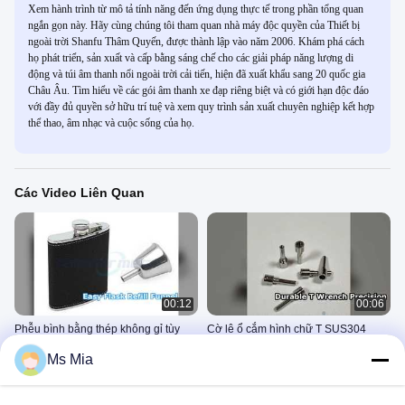
Xem hành trình từ mô tả tính năng đến ứng dụng thực tế trong phần tổng quan
ngắn gọn này. Hãy cùng chúng tôi tham quan nhà máy độc quyền của Thiết bị
ngoài trời Shanfu Thâm Quyến, được thành lập vào năm 2006. Khám phá cách
họ phát triển, sản xuất và cấp bằng sáng chế cho các giải pháp năng lượng di
động và túi âm thanh nổi ngoài trời cải tiến, hiện đã xuất khẩu sang 20 quốc gia
Châu Âu. Tìm hiểu về các gói âm thanh xe đạp riêng biệt và có giới hạn độc đáo
với đầy đủ quyền sở hữu trí tuệ và xem quy trình sản xuất chuyên nghiệp kết hợp
thể thao, âm nhạc và cuộc sống của họ.
Các Video Liên Quan
00:12
00:06
Phễu bình bằng thép không gỉ tùy
Cờ lê ổ cắm hình chữ T SUS304
chỉnh Dễ dàng nạp lại
CNC chính xác
Ms Mia
Phần Cứng Kim Loại Tùy Chỉnh
Các Thành Phần Máy Chính
Xác
January 27, 2026
January 27, 2026